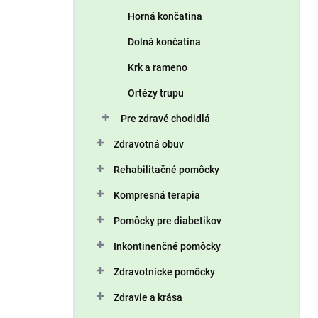
n
Horná končatina
e
l
Dolná končatina
Krk a rameno
Ortézy trupu
Pre zdravé chodidlá
Zdravotná obuv
Rehabilitačné pomôcky
Kompresná terapia
Pomôcky pre diabetikov
Inkontinenčné pomôcky
Zdravotnícke pomôcky
Zdravie a krása