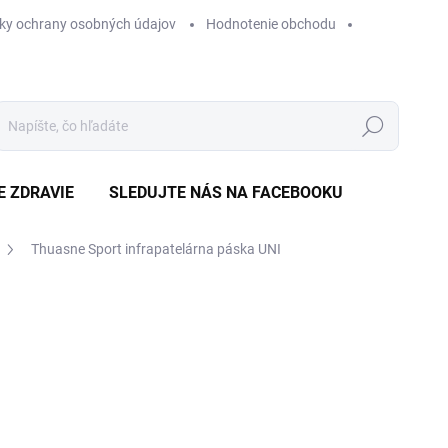
ky ochrany osobných údajov
Hodnotenie obchodu
Hľadať
E ZDRAVIE
SLEDUJTE NÁS NA FACEBOOKU
Thuasne Sport infrapatelárna páska UNI
Neohodnotené
Podrobnosti hodnotenia
ZNAČKA
€
Jedn
SK
cena
MÔŽ