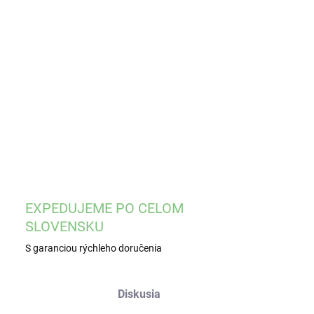
8.2026
−
+
Pridať do košíka
ILNÉ INFORMÁCIE
OPÝTAŤ SA
STRÁŽIŤ
EXPEDUJEME PO CELOM
SLOVENSKU
S garanciou rýchleho doručenia
Diskusia