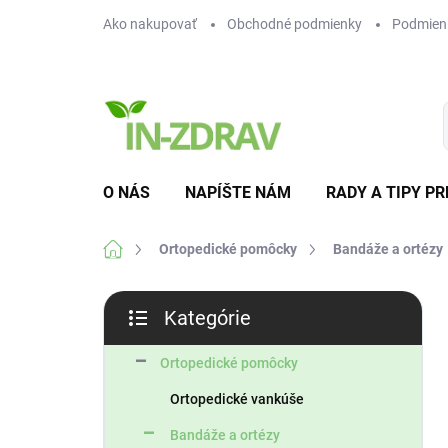
Prejsť
Ako nakupovať
Obchodné podmienky
Podmien
na
obsah
O NÁS
NAPÍŠTE NÁM
RADY A TIPY PR
Domov
Ortopedické pomôcky
Bandáže a ortézy
B
Kategórie
o
Preskočiť
č
kategórie
n
Ortopedické pomôcky
ý
Ortopedické vankúše
p
a
Bandáže a ortézy