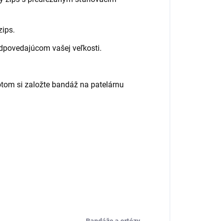
zips.
dpovedajúcom vašej veľkosti.
otom si založte bandáž na patelárnu