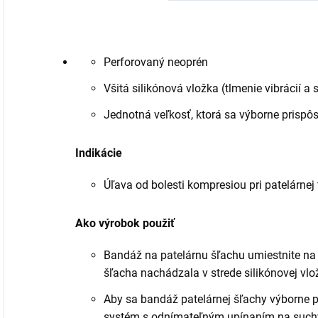
Perforovaný neoprén
Všitá silikónová vložka (tlmenie vibrácií 
Jednotná veľkosť, ktorá sa výborne prispô
Indikácie
Úľava od bolesti kompresiou pri patelárnej 
Ako výrobok použiť
Bandáž na patelárnu šľachu umiestnite na 
šľacha nachádzala v strede silikónovej vlo
Aby sa bandáž patelárnej šľachy výborne p
systém s odnímateľným upínaním na such