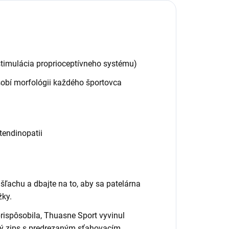
a stimulácia proprioceptívneho systému)
sobí morfológii každého športovca
tendinopatii
šľachu a dbajte na to, aby sa patelárna
žky.
rispôsobila, Thuasne Sport vyvinul
ý zips s predrezaným sťahovacím