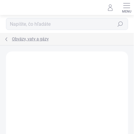
Prejsť
na
obsah
Hľadať
Obväzy, vaty a gázy
Neohodnotené
Podrobnosti hodnotenia
ZNAČKA:
VIDRA