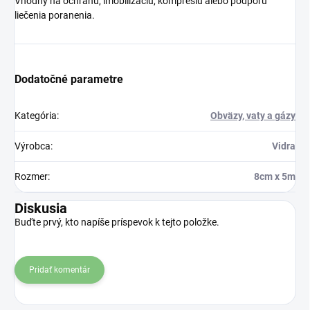
Vhodný na ochranu, imobilizáciu, kompresiu alebo podporu
liečenia poranenia.
Dodatočné parametre
Kategória
:
Obväzy, vaty a gázy
Výrobca
:
Vidra
Rozmer
:
8cm x 5m
Diskusia
Buďte prvý, kto napíše príspevok k tejto položke.
Pridať komentár