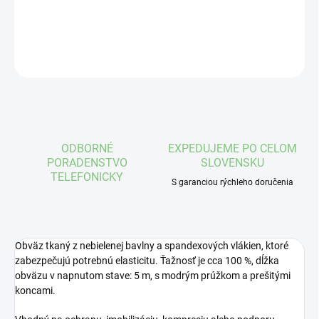
DETAILNÉ INFORMÁCIE
OPÝTAŤ SA
STRÁŽIŤ
ODBORNÉ
EXPEDUJEME PO CELOM
PORADENSTVO
SLOVENSKU
TELEFONICKY
S garanciou rýchleho doručenia
Obväz
tkaný z nebielenej bavlny a spandexových vlákien, ktoré
zabezpečujú potrebnú elasticitu. Ťažnosť je cca 100 %, dĺžka
obväzu v napnutom stave: 5 m, s modrým prúžkom a prešitými
koncami.