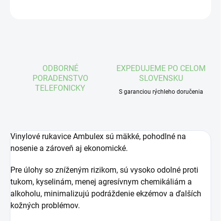
OPÝTAŤ SA
STRÁŽIŤ
ODBORNÉ
EXPEDUJEME PO CELOM
PORADENSTVO
SLOVENSKU
TELEFONICKY
S garanciou rýchleho doručenia
Vinylové rukavice Ambulex sú mäkké, pohodlné na
nosenie a zároveň aj ekonomické.
Pre úlohy so zníženým rizikom, sú vysoko odolné proti
tukom, kyselinám, menej agresívnym chemikáliám a
alkoholu, minimalizujú podráždenie ekzémov a ďalších
kožných problémov.