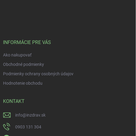
INFORMÁCIE PRE VÁS
Ako nakupovať
Obchodné podmienky
Podmienky ochrany osobných údajov
Hodnotenie obchodu
KONTAKT
info
@
inzdrav.sk
0903 131 304