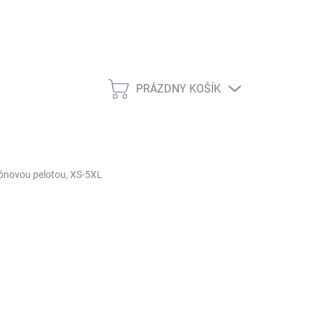
PRÁZDNY KOŠÍK
NÁKUPNÝ
KOŠÍK
kónovou pelotou, XS-5XL
:
ARIES
17,20
/ ks
otková
ĽTE VARIANT
: