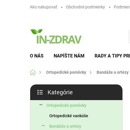
Prejsť
Ako nakupovať
Obchodné podmienky
Podmien
na
obsah
O NÁS
NAPÍŠTE NÁM
RADY A TIPY PR
Domov
Ortopedické pomôcky
Bandáže a ortézy
B
Kategórie
o
Preskočiť
č
kategórie
n
Ortopedické pomôcky
ý
Ortopedické vankúše
p
a
Bandáže a ortézy