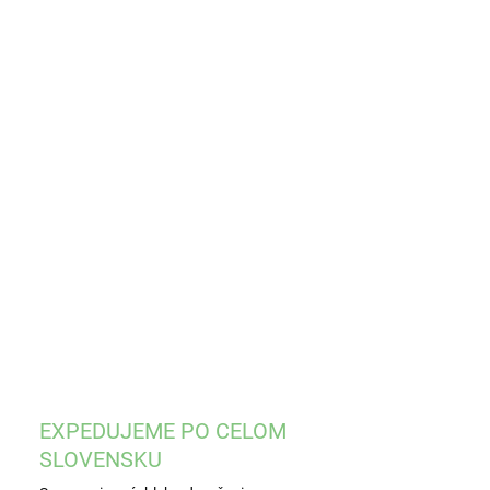
KOSŤ
OBCA
EME DORUČIŤ DO:
ZVOĽTE VARIANT
−
+
Pridať do košíka
ILNÉ INFORMÁCIE
OPÝTAŤ SA
STRÁŽIŤ
EXPEDUJEME PO CELOM
SLOVENSKU