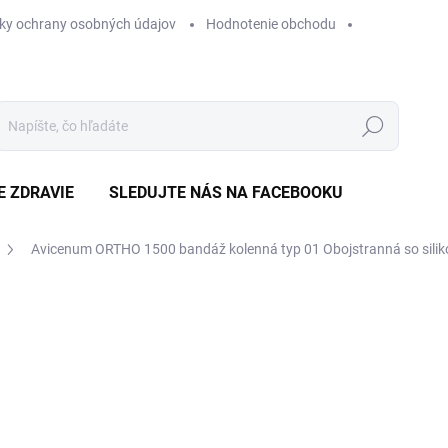
ky ochrany osobných údajov
Hodnotenie obchodu
Hľadať
E ZDRAVIE
SLEDUJTE NÁS NA FACEBOOKU
Avicenum ORTHO 1500 bandáž kolenná typ 01
Obojstranná so sili
Neohodnotené
Podrobnosti hodnotenia
ZNAČKA
€
Jedn
ZVO
cena