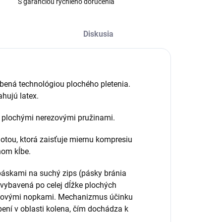
S garanciou rýchleho doručenia
Diskusia
ená technológiou plochého pletenia.
ahujú latex.
 plochými nerezovými pružinami.
lotou, ktorá zaisťuje miernu kompresiu
nom kĺbe.
 páskami na suchý zips (pásky bránia
 vybavená po celej dĺžke plochých
kónovými nopkami. Mechanizmus účinku
ní v oblasti kolena, čím dochádza k