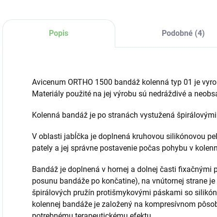
Popis
Podobné (4)
Avicenum ORTHO 1500 bandáž kolenná typ 01 je vyrob
Materiály použité na jej výrobu sú nedráždivé a neobs
Kolenná bandáž je po stranách vystužená špirálovými
V oblasti jabĺčka je doplnená kruhovou silikónovou pe
pately a jej správne postavenie počas pohybu v kolen
Bandáž je doplnená v hornej a dolnej časti fixačnými
posunu bandáže po končatine), na vnútornej strane je
špirálových pružín protišmykovými páskami so sili
kolennej bandáže je založený na kompresívnom pôsobe
potrebnému terapeutickému efektu.