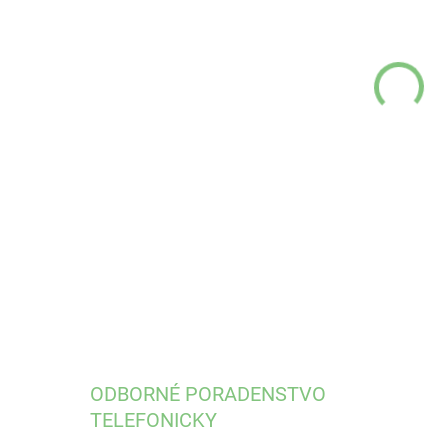
VEĽ
VÝR
MÔŽ
DETA
ODBORNÉ PORADENSTVO
TELEFONICKY