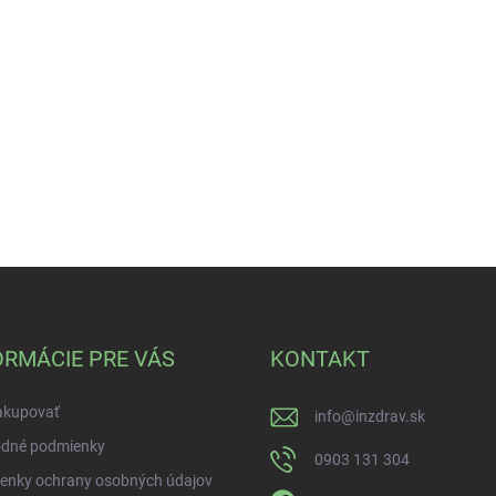
ORMÁCIE PRE VÁS
KONTAKT
akupovať
info
@
inzdrav.sk
dné podmienky
0903 131 304
enky ochrany osobných údajov