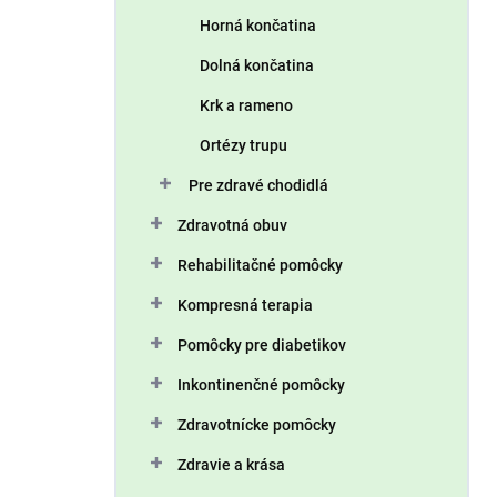
n
Horná končatina
e
l
Dolná končatina
Krk a rameno
Ortézy trupu
Pre zdravé chodidlá
Zdravotná obuv
Rehabilitačné pomôcky
Kompresná terapia
Pomôcky pre diabetikov
Inkontinenčné pomôcky
Zdravotnícke pomôcky
Zdravie a krása