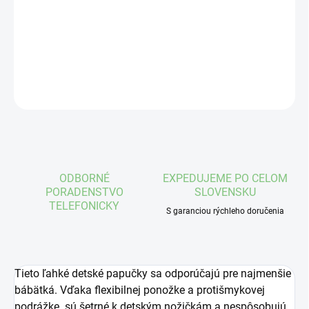
−
+
Pridať do košíka
DETAILNÉ INFORMÁCIE
OPÝTAŤ SA
STRÁŽIŤ
ODBORNÉ
EXPEDUJEME PO CELOM
PORADENSTVO
SLOVENSKU
TELEFONICKY
S garanciou rýchleho doručenia
Tieto ľahké
detské papučky sa odporúčajú pre najmenšie
bábätká. Vďaka flexibilnej ponožke a protišmykovej
podrážke
sú šetrné k detským nožičkám
a nespôsobujú