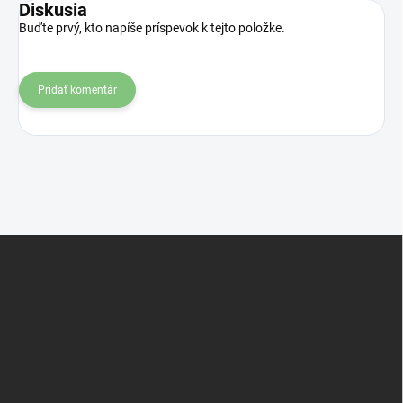
Diskusia
Buďte prvý, kto napíše príspevok k tejto položke.
Pridať komentár
Z
á
p
ä
t
i
e