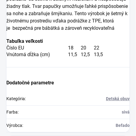
žiadny tlak. Tvar papučky umožňuje ľahké prispôsobenie
sa nohe a zabraňuje šmýkaniu. Tento výrobok je šetrný k
životnému prostrediu vďaka podrážke z TPE, ktorá
je
bezpečná pre bábätká
a zároveň recyklovateľná
Tabuľka veľkosti
Číslo EU
18
20
22
Vnútorná dĺžka (cm)
11,5
12,5
13,5
Dodatočné parametre
Kategória
:
Detská obuv
Farba
:
sivá
Výrobca
:
Befado