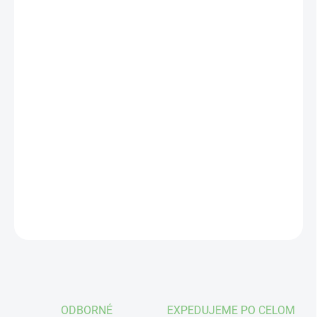
VEĽKOSŤ
VÝROBCA
MÔŽEME DORUČIŤ DO:
ZVOĽTE VARIANT
−
+
Pridať do košíka
89-1
DETAILNÉ INFORMÁCIE
OPÝTAŤ SA
STRÁŽIŤ
ODBORNÉ
EXPEDUJEME PO CELOM