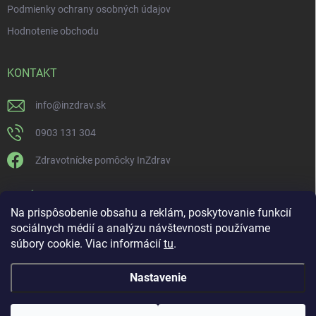
Podmienky ochrany osobných údajov
Hodnotenie obchodu
KONTAKT
info
@
inzdrav.sk
0903 131 304
Zdravotnícke pomôcky InZdrav
PRIJÍMAME ONLINE PLATBY
Na prispôsobenie obsahu a reklám, poskytovanie funkcií
sociálnych médií a analýzu návštevnosti používame
súbory cookie. Viac informácií
tu
.
Nastavenie
Copyright 2026
IN-ZDRAV
. Všetky práva vyhradené.
Upraviť nastavenie