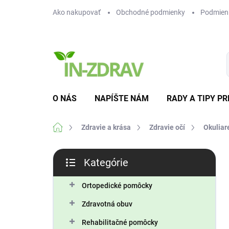
Prejsť
Ako nakupovať
Obchodné podmienky
Podmien
na
obsah
O NÁS
NAPÍŠTE NÁM
RADY A TIPY PR
Domov
Zdravie a krása
Zdravie očí
Okuliar
B
Kategórie
o
Preskočiť
č
kategórie
n
Ortopedické pomôcky
ý
Zdravotná obuv
p
a
Rehabilitačné pomôcky