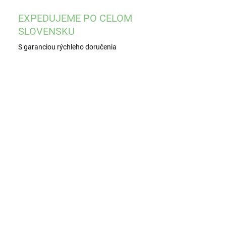
EXPEDUJEME PO CELOM
SLOVENSKU
S garanciou rýchleho doručenia
T01657/S
T01657/H
MOMENTÁLNE
SKLADOM
NEDOSTUPNÉ
(1 KS)
lassa puzdro
Glassa puzdro
a okuliare,
na okuliare, sv.
ivé
hnedé 1 ks
€4,90
€4,90