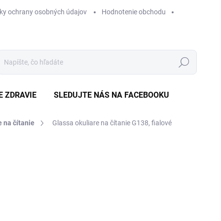
ky ochrany osobných údajov
Hodnotenie obchodu
Hľadať
E ZDRAVIE
SLEDUJTE NÁS NA FACEBOOKU
e na čítanie
Glassa okuliare na čítanie G138, fialové
Neohodnotené
Podrobnosti hodnotenia
ZNAČKA
€
Jedn
ZVO
cena