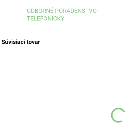
ODBORNÉ PORADENSTVO
TELEFONICKY
Súvisiaci tovar
T01657/C
T01657/M
MOMENTÁLNE
SKLADOM
NEDOSTUPNÉ
(1 KS)
Glassa puzdro
Glassa puzdro
G
na okuliare,
na okuliare,
n
čierne 1 ks
modré 1 ks
s
€4,90
€4,90