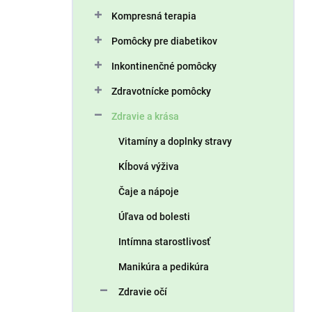
n
Kompresná terapia
e
l
Pomôcky pre diabetikov
Inkontinenčné pomôcky
Zdravotnícke pomôcky
Zdravie a krása
Vitamíny a doplnky stravy
Kĺbová výživa
Čaje a nápoje
Úľava od bolesti
Intímna starostlivosť
Manikúra a pedikúra
Zdravie očí