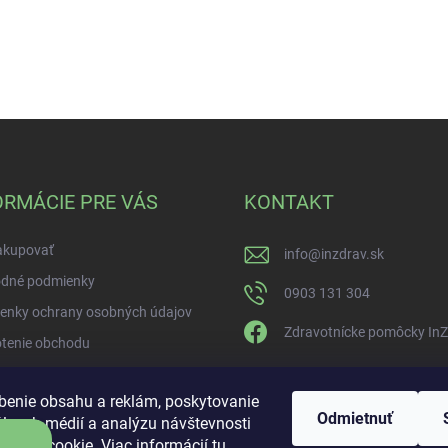
ORMÁCIE PRE VÁS
KONTAKT
akupovať
info
@
inzdrav.sk
dné podmienky
0903 131 304
enky ochrany osobných údajov
Zdravotnícke pomôcky In
tenie obchodu
benie obsahu a reklám, poskytovanie
Odmietnuť
álnych médií a analýzu návštevnosti
úbory cookie. Viac informácií
tu
.