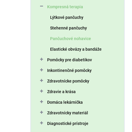
n
Kompresná terapia
e
l
Lýtkové pančuchy
Stehenné pančuchy
Pančuchové nohavice
Elastické obväzy a bandáže
Pomôcky pre diabetikov
Inkontinenčné pomôcky
Zdravotnícke pomôcky
Zdravie a krása
Domáca lekárnička
Zdravotnícky materiál
Diagnostické prístroje