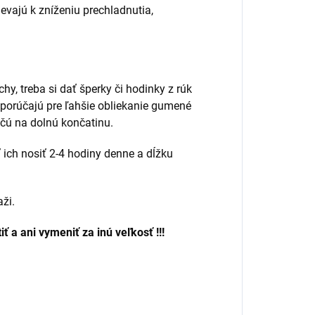
vajú k zníženiu prechladnutia,
y, treba si dať šperky či hodinky z rúk
odporúčajú pre ľahšie obliekanie gumené
čú na dolnú končatinu.
 ich nosiť 2-4 hodiny denne a dĺžku
ži.
 a ani vymeniť za inú veľkosť !!!