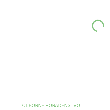
DĹŽ
VEĽ
VÝR
MÔŽ
DETA
ODBORNÉ PORADENSTVO