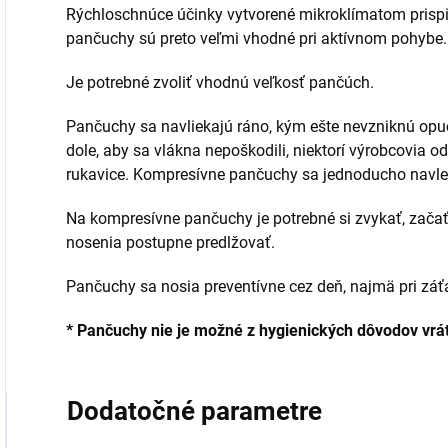
Rýchloschnúce účinky vytvorené mikroklímatom prispie
pančuchy sú preto veľmi vhodné pri aktívnom pohybe.
Je potrebné zvoliť vhodnú veľkosť pančúch.
Pančuchy sa navliekajú ráno, kým ešte nevzniknú opuch
dole, aby sa vlákna nepoškodili, niektorí výrobcovia 
rukavice. Kompresívne pančuchy sa jednoducho navle
Na kompresívne pančuchy je potrebné si zvykať, začať
nosenia postupne predlžovať.
Pančuchy sa nosia preventívne cez deň, najmä pri záťa
* Pančuchy nie je možné z hygienických dôvodov vrátiť
Dodatočné parametre