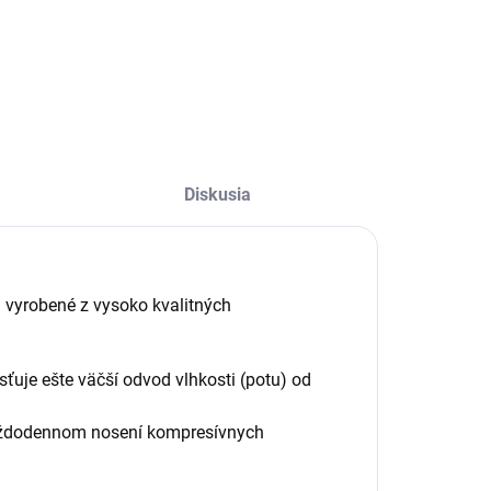
cena:
Do košíka
Do košíka
Diskusia
vyrobené z vysoko kvalitných
sťuje ešte väčší odvod vlhkosti (potu) od
každodennom nosení kompresívnych