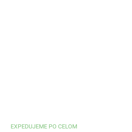
KA
KOSŤ
OBCA
EME DORUČIŤ DO:
ZVOĽTE VARIANT
−
+
Pridať do košíka
ILNÉ INFORMÁCIE
OPÝTAŤ SA
STRÁŽIŤ
EXPEDUJEME PO CELOM