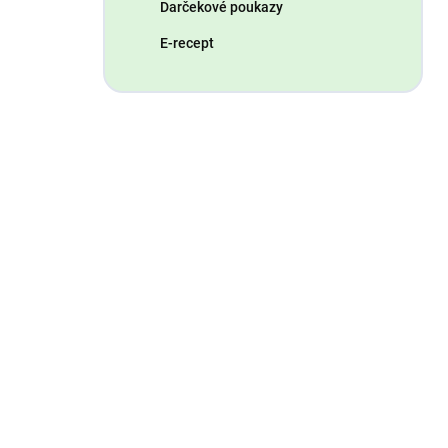
Darčekové poukazy
E-recept