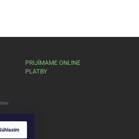
PRIJÍMAME ONLINE
PLATBY
Zdrav
Súhlasím