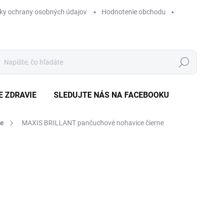
ky ochrany osobných údajov
Hodnotenie obchodu
Hľadať
E ZDRAVIE
SLEDUJTE NÁS NA FACEBOOKU
ce
MAXIS BRILLANT pančuchové nohavice čierne
Neohodnotené
Podrobnosti hodnotenia
ZNAČKA
€
Jedn
ZVO
cena