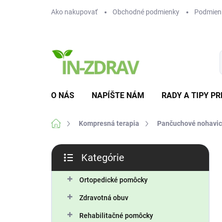
Prejsť
Ako nakupovať
Obchodné podmienky
Podmien
na
obsah
O NÁS
NAPÍŠTE NÁM
RADY A TIPY PR
Domov
Kompresná terapia
Pančuchové nohavi
B
Kategórie
o
Preskočiť
č
kategórie
n
Ortopedické pomôcky
ý
Zdravotná obuv
p
a
Rehabilitačné pomôcky