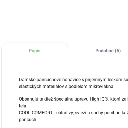
Do košíka
Do košíka
Popis
Podobné (6)
Dámske pančuchové nohavice s príjemným leskom sú 
elastických materiálov s podielom mikrovlákna.
Obsahujú taktiež špeciálnu úpravu High IQ®, ktorá zai
tela.
COOL COMFORT - chladivý, svieži a suchý pocit pri 
pančúch.