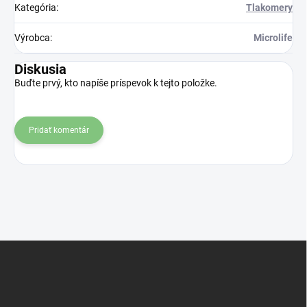
Kategória
:
Tlakomery
Výrobca
:
Microlife
Diskusia
Buďte prvý, kto napíše príspevok k tejto položke.
Pridať komentár
Z
á
p
ä