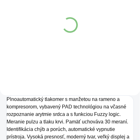
SKLADOM U DODÁVATEĽA (3-5 DNÍ)
(1 KS)
Microlife manžeta k
tlakomeru M/L 22-42 cm
Soft
€21,20
Do košíka
Plnoautomatický tlakomer s manžetou na rameno a
kompresorom, vybavený PAD technológiou na včasné
rozpoznanie arytmie srdca a s funkciou Fuzzy logic.
Meranie pulzu a tlaku krvi. Pamäť uchováva 30 meraní.
Identifikácia chýb a porúch, automatické vypnutie
prístroja. Vysoká presnosť, moderný tvar, veľký displej a