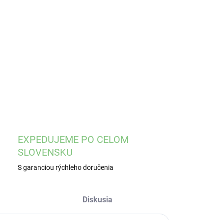
8.2026
ILNÉ INFORMÁCIE
OPÝTAŤ SA
STRÁŽIŤ
EXPEDUJEME PO CELOM
SLOVENSKU
S garanciou rýchleho doručenia
Diskusia