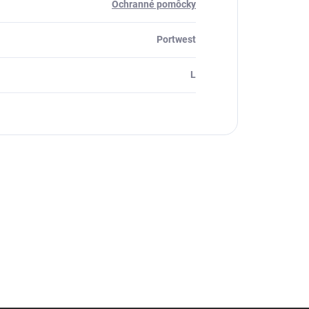
Ochranné pomôcky
Portwest
L