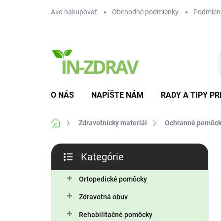
Prejsť
Ako nakupovať
Obchodné podmienky
Podmien
na
obsah
O NÁS
NAPÍŠTE NÁM
RADY A TIPY PR
Domov
Zdravotnícky materiál
Ochranné pomôc
B
Kategórie
o
Preskočiť
č
kategórie
n
Ortopedické pomôcky
ý
Zdravotná obuv
p
a
Rehabilitačné pomôcky