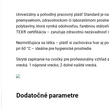
Univerzálny a pohodlný pracovný plášť Standard je na
priemyselnom, zdravotníckom či laboratórnom prostred
polybavlny, ktorá vyniká odolnosťou, farebnou stál
TEX® certifikácia – zaručuje zdravotnú nezávadnosť m
Nezmršťujúca sa látka – plášť si zachováva tvar aj 
pri 60 °C – ideálne pre hygienické prostredie
Skryté zapínanie na cvočky pre profesionálny vzhľad a
vrecká: 1 náprsné vrecko; 2 dolné našité vrecká.
Dodatočné parametre