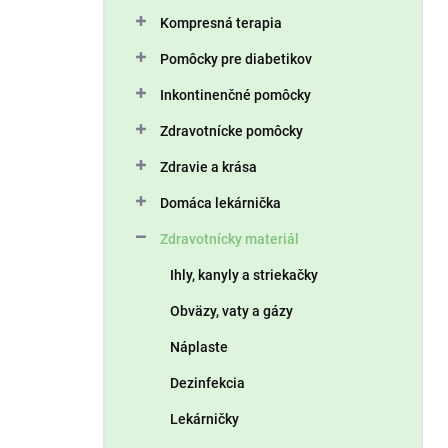
n
Kompresná terapia
e
l
Pomôcky pre diabetikov
Inkontinenčné pomôcky
Zdravotnícke pomôcky
Zdravie a krása
Domáca lekárnička
Zdravotnícky materiál
Ihly, kanyly a striekačky
Obväzy, vaty a gázy
Náplaste
Dezinfekcia
Lekárničky