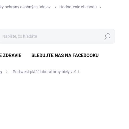
ky ochrany osobných údajov
Hodnotenie obchodu
Hľadať
E ZDRAVIE
SLEDUJTE NÁS NA FACEBOOKU
ky
Portwest plášť laboratórny biely veľ. L
Neohodnotené
Podrobnosti hodnotenia
ZNAČKA
€
Jedn
SKL
cena
MÔŽ