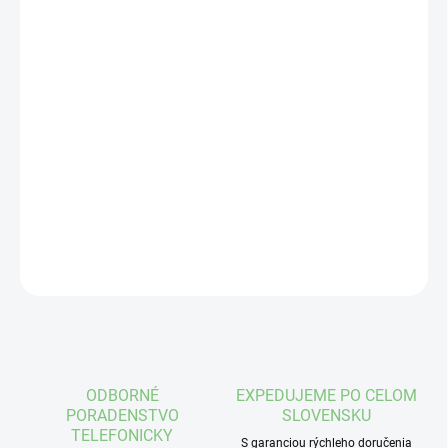
VEĽKOSŤ
VÝROBCA
MÔŽEME DORUČIŤ DO:
ZVOĽTE VARIANT
−
+
Pridať do košíka
DETAILNÉ INFORMÁCIE
OPÝTAŤ SA
STRÁŽIŤ
ODBORNÉ
EXPEDUJEME PO CELOM
PORADENSTVO
SLOVENSKU
TELEFONICKY
S garanciou rýchleho doručenia