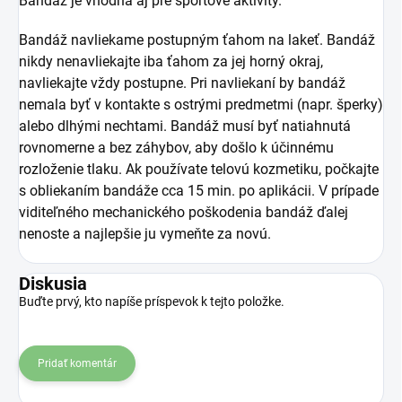
Bandáž je vhodná aj pre športové aktivity.
Bandáž navliekame postupným ťahom na lakeť. Bandáž
nikdy nenavliekajte iba ťahom za jej horný okraj,
navliekajte vždy postupne. Pri navliekaní by bandáž
nemala byť v kontakte s ostrými predmetmi (napr. šperky)
alebo dlhými nechtami. Bandáž musí byť natiahnutá
rovnomerne a bez záhybov, aby došlo k účinnému
rozloženie tlaku. Ak používate telovú kozmetiku, počkajte
s obliekaním bandáže cca 15 min. po aplikácii. V prípade
viditeľného mechanického poškodenia bandáž ďalej
nenoste a najlepšie ju vymeňte za novú.
Diskusia
Buďte prvý, kto napíše príspevok k tejto položke.
Pridať komentár