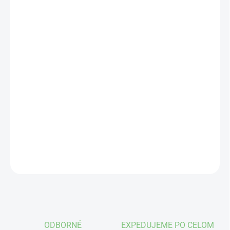
VEĽKOSŤ
VÝROBCA
MÔŽEME DORUČIŤ DO:
ZVOĽTE VARIANT
−
+
Pridať do košíka
Obojstranná, veľkosť S-XL, 1x1 ks
DETAILNÉ INFORMÁCIE
OPÝTAŤ SA
STRÁŽIŤ
ODBORNÉ
EXPEDUJEME PO CELOM