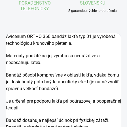
PORADENSTVO
SLOVENSKU
TELEFONICKY
S garanciou rýchleho doručenia
Avicenum ORTHO 360 bandáž lakťa typ 01 je vyrobená
technológiou kruhového pletenia.
Materiály použité na jej výrobu sú nedráždivé a
neobsahujú latex.
Bandáž pôsobí kompresívne v oblasti lakťa, vďaka čomu
je dosiahnutý potrebný terapeutický efekt (je nutné zvoliť
správnu veľkosť bandáže).
Je určená pre podporu lakťa pri poúrazovej a pooperačnej
terapii.
Bandáž dosahuje najlepší účinok pri fyzickej záťaži.