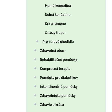
n
Horná končatina
e
l
Dolná končatina
Krk a rameno
Ortézy trupu
Pre zdravé chodidlá
Zdravotná obuv
Rehabilitačné pomôcky
Kompresná terapia
Pomôcky pre diabetikov
Inkontinenčné pomôcky
Zdravotnícke pomôcky
Zdravie a krása