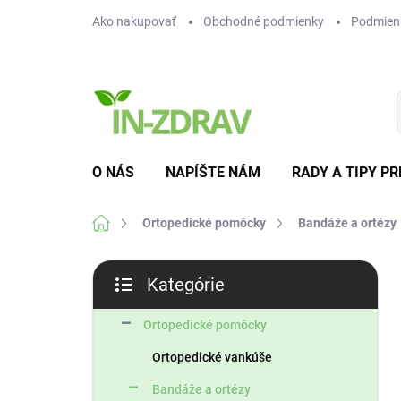
Prejsť
Ako nakupovať
Obchodné podmienky
Podmien
na
obsah
O NÁS
NAPÍŠTE NÁM
RADY A TIPY PR
Domov
Ortopedické pomôcky
Bandáže a ortézy
B
Kategórie
o
Preskočiť
č
kategórie
n
Ortopedické pomôcky
ý
Ortopedické vankúše
p
a
Bandáže a ortézy