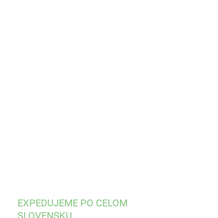
KOSŤ
OBCA
EME DORUČIŤ DO:
ZVOĽTE VARIANT
−
+
Pridať do košíka
ondylárna páska, veľkosť S - XL, 1x1 ks
ILNÉ INFORMÁCIE
OPÝTAŤ SA
STRÁŽIŤ
EXPEDUJEME PO CELOM
SLOVENSKU