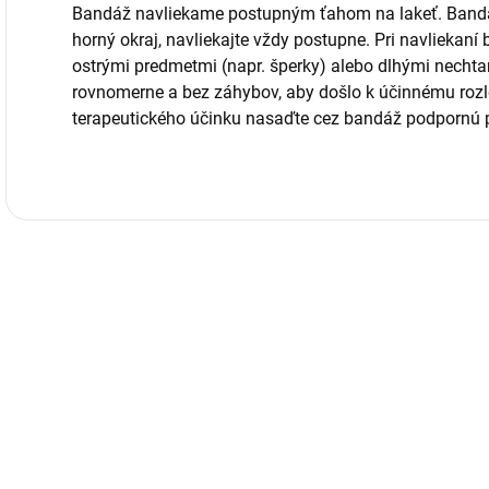
Bandáž navliekame postupným ťahom na lakeť. Bandáž
horný okraj, navliekajte vždy postupne. Pri navliekan
ostrými predmetmi (napr. šperky) alebo dlhými necht
rovnomerne a bez záhybov, aby došlo k účinnému rozlo
terapeutického účinku nasaďte cez bandáž podpornú 