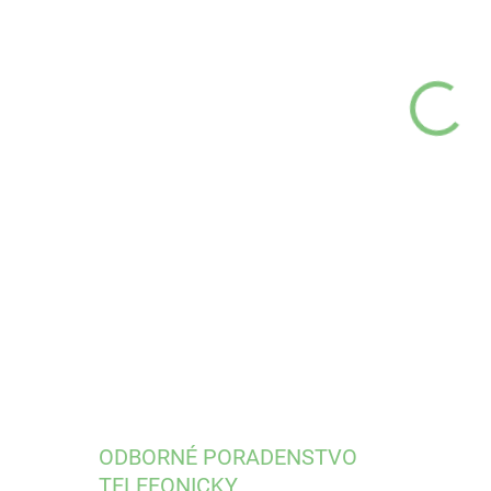
VEĽ
VÝR
MÔŽ
Epik
DETA
ODBORNÉ PORADENSTVO
TELEFONICKY