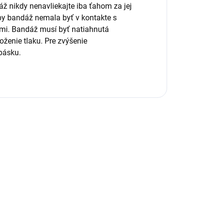
 nikdy nenavliekajte iba ťahom za jej
í by bandáž nemala byť v kontakte s
ami. Bandáž musí byť natiahnutá
ženie tlaku. Pre zvýšenie
pásku.