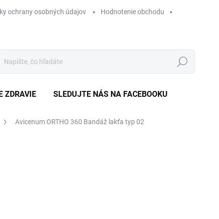
ky ochrany osobných údajov
Hodnotenie obchodu
Hľadať
E ZDRAVIE
SLEDUJTE NÁS NA FACEBOOKU
Avicenum ORTHO 360 Bandáž lakťa typ 02
Neohodnotené
Podrobnosti hodnotenia
ZNAČKA
€
Jedn
ZVO
cena