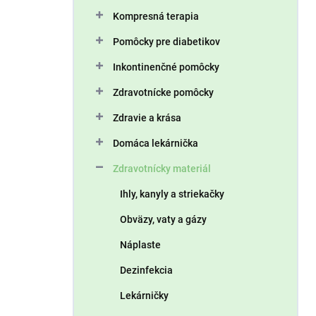
n
Kompresná terapia
e
l
Pomôcky pre diabetikov
Inkontinenčné pomôcky
Zdravotnícke pomôcky
Zdravie a krása
Domáca lekárnička
Zdravotnícky materiál
Ihly, kanyly a striekačky
Obväzy, vaty a gázy
Náplaste
Dezinfekcia
Lekárničky