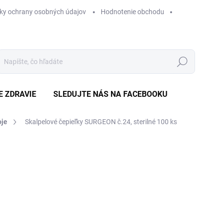
ky ochrany osobných údajov
Hodnotenie obchodu
Hľadať
E ZDRAVIE
SLEDUJTE NÁS NA FACEBOOKU
oje
Skalpelové čepieľky SURGEON č.24, sterilné 100 ks
Neohodnotené
Podrobnosti hodnotenia
ZNAČKA
€
Jedn
€0,1
cena
NA