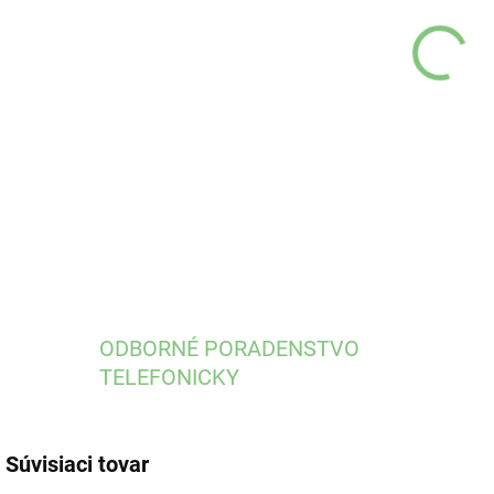
MÔŽ
DO:
13.
DETA
ODBORNÉ PORADENSTVO
TELEFONICKY
Súvisiaci tovar