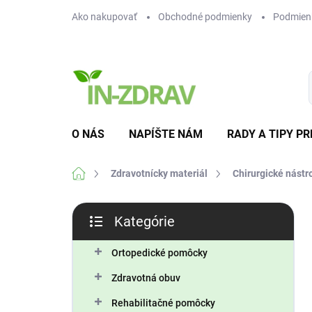
Prejsť
Ako nakupovať
Obchodné podmienky
Podmien
na
obsah
O NÁS
NAPÍŠTE NÁM
RADY A TIPY PR
Domov
Zdravotnícky materiál
Chirurgické nástr
B
Kategórie
o
Preskočiť
č
kategórie
n
Ortopedické pomôcky
ý
Zdravotná obuv
p
a
Rehabilitačné pomôcky