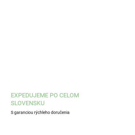
EME DORUČIŤ
8.2026
−
+
Pridať do košíka
ILNÉ INFORMÁCIE
OPÝTAŤ SA
STRÁŽIŤ
EXPEDUJEME PO CELOM
SLOVENSKU
S garanciou rýchleho doručenia