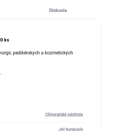
Diskusia
0 ks
irurgii, pedikérskych a kozmetických
.
Chirurgické nástroje
JAI Surgicals