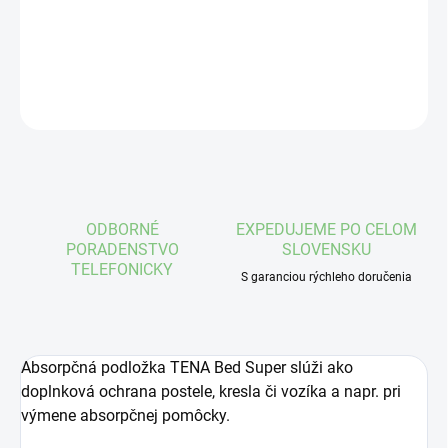
DETAILNÉ INFORMÁCIE
OPÝTAŤ SA
STRÁŽIŤ
ODBORNÉ
EXPEDUJEME PO CELOM
PORADENSTVO
SLOVENSKU
TELEFONICKY
S garanciou rýchleho doručenia
Absorpčná podložka TENA Bed Super slúži ako
doplnková ochrana postele, kresla či vozíka a napr. pri
výmene absorpčnej pomôcky.