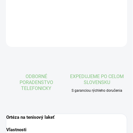
−
+
Pridať do košíka
DETAILNÉ INFORMÁCIE
OPÝTAŤ SA
STRÁŽIŤ
ODBORNÉ
EXPEDUJEME PO CELOM
PORADENSTVO
SLOVENSKU
TELEFONICKY
S garanciou rýchleho doručenia
Ortéza na tenisový lakeť
Vlastnosti