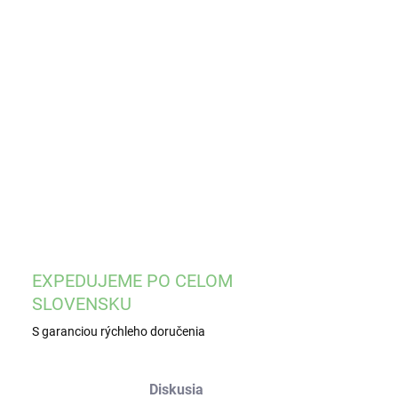
EME DORUČIŤ
8.2026
−
+
Pridať do košíka
ILNÉ INFORMÁCIE
OPÝTAŤ SA
STRÁŽIŤ
EXPEDUJEME PO CELOM
SLOVENSKU
S garanciou rýchleho doručenia
Diskusia