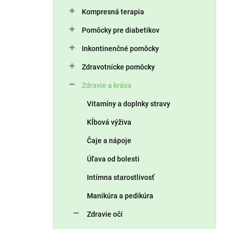
n
Kompresná terapia
e
l
Pomôcky pre diabetikov
Inkontinenčné pomôcky
Zdravotnícke pomôcky
Zdravie a krása
Vitamíny a doplnky stravy
Kĺbová výživa
Čaje a nápoje
Úľava od bolesti
Intímna starostlivosť
Manikúra a pedikúra
Zdravie očí