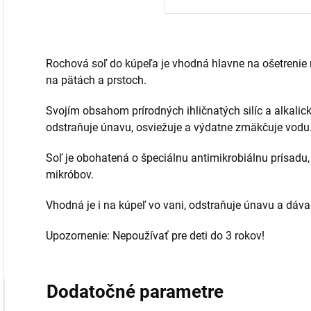
Rochová soľ do kúpeľa je vhodná hlavne na ošetrenie 
na pätách a prstoch.
Svojím obsahom prírodných ihličnatých silíc a alkalick
odstraňuje únavu, osviežuje a výdatne zmäkčuje vodu
Soľ je obohatená o špeciálnu antimikrobiálnu prísadu,
mikróbov.
Vhodná je i na kúpeľ vo vani, odstraňuje únavu a dáva
Upozornenie: Nepoužívať pre deti do 3 rokov!
Dodatočné parametre