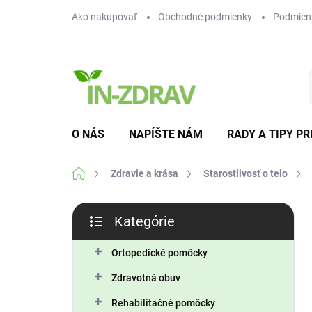
Prejsť
Ako nakupovať
Obchodné podmienky
Podmien
na
obsah
O NÁS
NAPÍŠTE NÁM
RADY A TIPY PR
Domov
Zdravie a krása
Starostlivosť o telo
B
Kategórie
o
Preskočiť
č
kategórie
n
Ortopedické pomôcky
ý
Zdravotná obuv
p
a
Rehabilitačné pomôcky