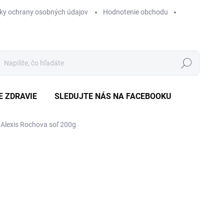
ky ochrany osobných údajov
Hodnotenie obchodu
Hľadať
E ZDRAVIE
SLEDUJTE NÁS NA FACEBOOKU
Alexis Rochova soľ 200g
Neohodnotené
Podrobnosti hodnotenia
ZNAČKA
€
Jedn
€1,7
cena
SK