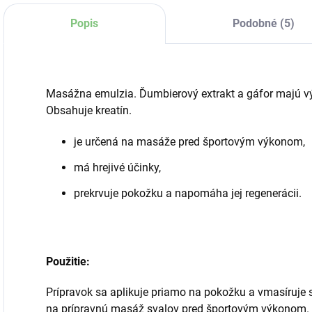
Popis
Podobné (5)
Masážna emulzia. Ďumbierový extrakt a gáfor majú výr
Obsahuje kreatín.
je určená na masáže pred športovým výkonom,
má hrejivé účinky,
prekrvuje pokožku a napomáha jej regenerácii.
Použitie:
Prípravok sa aplikuje priamo na pokožku a vmasíruje s
na prípravnú masáž svalov pred športovým výkonom.