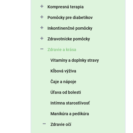
n
Kompresná terapia
e
l
Pomôcky pre diabetikov
Inkontinenčné pomôcky
Zdravotnícke pomôcky
Zdravie a krása
Vitamíny a doplnky stravy
Kĺbová výživa
Čaje a nápoje
Úľava od bolesti
Intímna starostlivosť
Manikúra a pedikúra
Zdravie očí