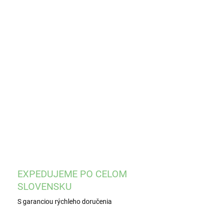
EME DORUČIŤ
8.2026
−
+
Pridať do košíka
rt- pred výkonom, 1x210 ml
ILNÉ INFORMÁCIE
OPÝTAŤ SA
STRÁŽIŤ
EXPEDUJEME PO CELOM
SLOVENSKU
S garanciou rýchleho doručenia