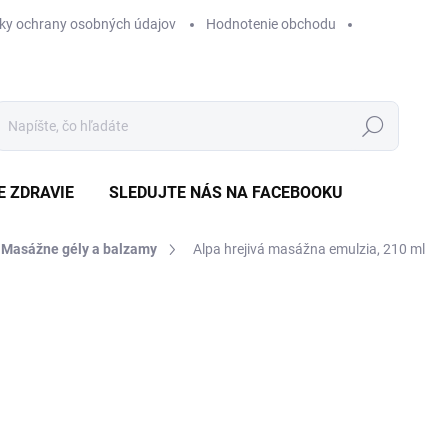
ky ochrany osobných údajov
Hodnotenie obchodu
Hľadať
E ZDRAVIE
SLEDUJTE NÁS NA FACEBOOKU
Masážne gély a balzamy
Alpa hrejivá masážna emulzia, 210 ml
Neohodnotené
Podrobnosti hodnotenia
ZNAČKA
€
Jedn
€2,3
cena
SK