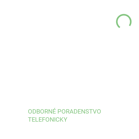
MÔŽ
DO:
11.
Šta
DETA
ODBORNÉ PORADENSTVO
TELEFONICKY