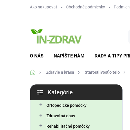
Prejsť
Ako nakupovať
Obchodné podmienky
Podmien
na
obsah
O NÁS
NAPÍŠTE NÁM
RADY A TIPY PR
Domov
Zdravie a krása
Starostlivosť o telo
B
Kategórie
o
Preskočiť
č
kategórie
n
Ortopedické pomôcky
ý
Zdravotná obuv
p
a
Rehabilitačné pomôcky