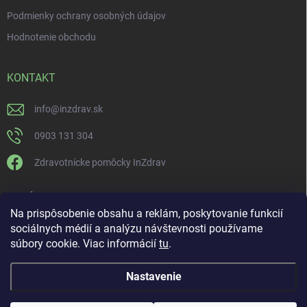
Podmienky ochrany osobných údajov
Hodnotenie obchodu
KONTAKT
info
@
inzdrav.sk
0903 131 304
Zdravotnícke pomôcky InZdrav
PRIJÍMAME ONLINE PLATBY
Na prispôsobenie obsahu a reklám, poskytovanie funkcií
sociálnych médií a analýzu návštevnosti používame
súbory cookie. Viac informácií
tu
.
Nastavenie
Copyright 2026
IN-ZDRAV
. Všetky práva vyhradené.
Upraviť nastavenie