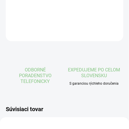
mäta a eukalyptus
DETAILNÉ INFORMÁCIE
OPÝTAŤ SA
STRÁŽIŤ
ODBORNÉ
EXPEDUJEME PO CELOM
PORADENSTVO
SLOVENSKU
TELEFONICKY
S garanciou rýchleho doručenia
Súvisiaci tovar