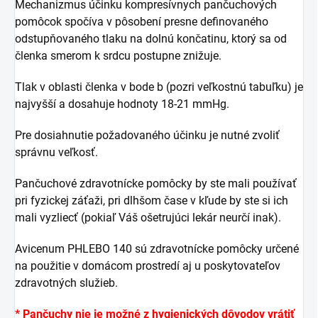
Mechanizmus účinku kompresívnych pančuchových
pomôcok spočíva v pôsobení presne definovaného
odstupňovaného tlaku na dolnú končatinu, ktorý sa od
členka smerom k srdcu postupne znižuje.
Tlak v oblasti členka v bode b (pozri veľkostnú tabuľku) je
najvyšší a dosahuje hodnoty 18-21 mmHg.
Pre dosiahnutie požadovaného účinku je nutné zvoliť
správnu veľkosť.
Pančuchové zdravotnícke pomôcky by ste mali používať
pri fyzickej záťaži, pri dlhšom čase v kľude by ste si ich
mali vyzliecť (pokiaľ Váš ošetrujúci lekár neurčí inak).
Avicenum PHLEBO 140 sú zdravotnícke pomôcky určené
na použitie v domácom prostredí aj u poskytovateľov
zdravotných služieb.
* Pančuchy nie je možné z hygienických dôvodov vrátiť