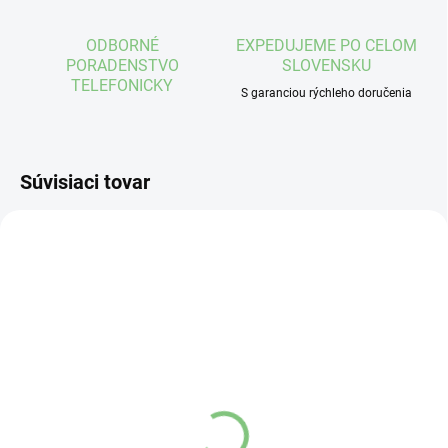
ODBORNÉ
EXPEDUJEME PO CELOM
PORADENSTVO
SLOVENSKU
TELEFONICKY
S garanciou rýchleho doručenia
Súvisiaci tovar
NA EXTERNOM SKLADE
NA EXTERNOM SKLADE
(3 KS)
(3 KS)
Maxis navliekač pančúch
Maxis navliekač pančúch