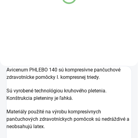
anna - malý
anna - veľký
pre veľkosti 1-3
pre veľkosti 4-8
€21,80
€30,50
Do košíka
Do košíka
Avicenum PHLEBO 140 sú kompresívne pančuchové
zdravotnícke pomôcky I. kompresnej triedy.
Sú vyrobené technológiou kruhového pletenia.
Konštrukcia pleteniny je ľahká.
Materiály použité na výrobu kompresívnych
pančuchových zdravotníckych pomôcok sú nedráždivé a
neobsahujú latex.