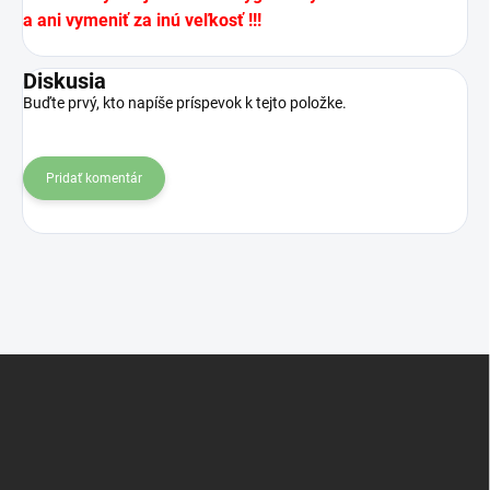
a ani vymeniť za inú veľkosť !!!
Diskusia
Buďte prvý, kto napíše príspevok k tejto položke.
Pridať komentár
Z
á
p
ä
t
i