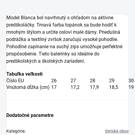
Model Blanca bol navrhnutý s ohľadom na aktívne
predškoláčky.
Tmavá
farba topánok sa bude hodiť k
mnohým štýlom a určite osloví malé dámy.
Priedušná
podrážka
a
textilný zvršok
zaručujú vysoké pohodlie.
Pohodlné zapínanie na suchý zips umožňuje perfektné
prispôsobenie. Tieto balerínky sú ideálne do
predškolských a školských zariadení.
Tabuľka veľkosti
Číslo EU
26
27
28
29
30
Vnútorná dĺžka (cm)
17
17,2
17,9
18,5
19
Dodatočné parametre
Kategória
:
Detská obuv