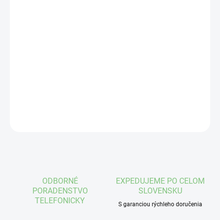
cena:
VEĽKOSŤ
MÔŽEME DORUČIŤ DO:
ZVOĽTE VARIANT
−
+
Pridať do košíka
DETAILNÉ INFORMÁCIE
OPÝTAŤ SA
STRÁŽIŤ
ODBORNÉ
EXPEDUJEME PO CELOM
PORADENSTVO
SLOVENSKU
TELEFONICKY
S garanciou rýchleho doručenia