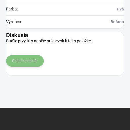
Farba
:
sivá
Výrobca
:
Befado
Diskusia
Buďte prvý, kto napíše príspevok k tejto položke.
Pridať komentár
Z
á
p
ä