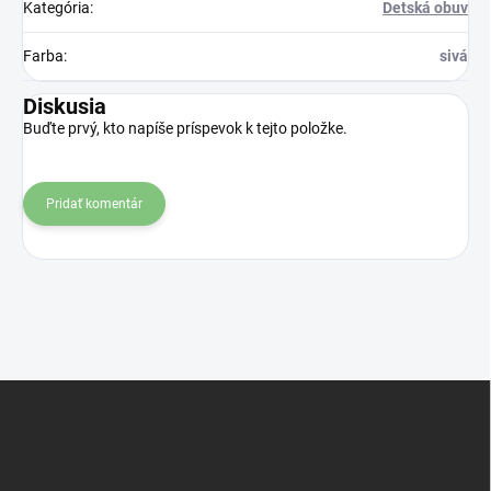
Kategória
:
Detská obuv
Farba
:
sivá
Diskusia
Buďte prvý, kto napíše príspevok k tejto položke.
Pridať komentár
Z
á
p
ä
t