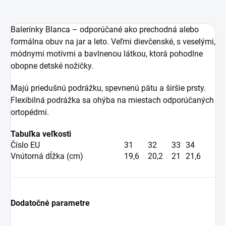
Balerínky Blanca – odporúčané ako prechodná alebo
formálna obuv na jar a leto. Veľmi dievčenské, s veselými,
módnymi motívmi a bavlnenou látkou, ktorá pohodlne
obopne detské nožičky.
Majú priedušnú podrážku,
spevnenú pätu a širšie prsty.
F
lexibilná podrážka sa ohýba na miestach odporúčaných
ortopédmi.
Tabuľka veľkosti
Číslo EU
31
32
33
34
Vnútorná dĺžka (cm)
19,6
20,2
21
21,6
Dodatočné parametre