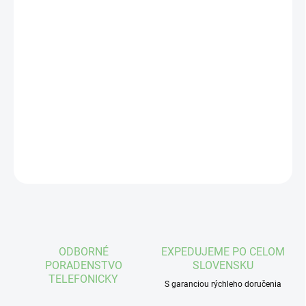
cena:
VEĽKOSŤ
MÔŽEME DORUČIŤ DO:
ZVOĽTE VARIANT
−
+
Pridať do košíka
DETAILNÉ INFORMÁCIE
OPÝTAŤ SA
STRÁŽIŤ
ODBORNÉ
EXPEDUJEME PO CELOM
PORADENSTVO
SLOVENSKU
TELEFONICKY
S garanciou rýchleho doručenia