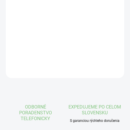
cena:
VEĽKOSŤ
MÔŽEME DORUČIŤ DO:
ZVOĽTE VARIANT
−
+
Pridať do košíka
DETAILNÉ INFORMÁCIE
OPÝTAŤ SA
STRÁŽIŤ
ODBORNÉ
EXPEDUJEME PO CELOM
PORADENSTVO
SLOVENSKU
TELEFONICKY
S garanciou rýchleho doručenia