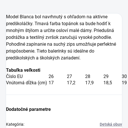
Model Blanca bol navrhnutý s ohľadom na aktívne
predškoláčky.
Tmavá
farba topánok sa bude hodiť k
mnohým štýlom a určite osloví malé dámy.
Priedušná
podrážka
a
textilný zvršok
zaručujú vysoké pohodlie.
Pohodlné zapínanie na suchý zips umožňuje perfektné
prispôsobenie. Tieto balerínky sú ideálne do
predškolských a školských zariadení.
Tabuľka veľkosti
Číslo EU
26
27
28
29
30
Vnútorná dĺžka (cm)
17
17,2
17,9
18,5
19
Dodatočné parametre
Kategória
:
Detská obuv