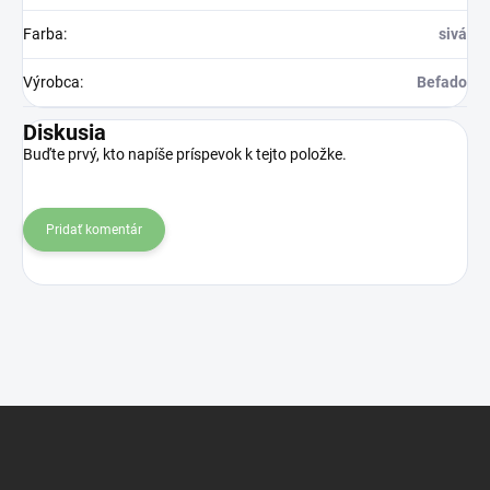
Farba
:
sivá
Výrobca
:
Befado
Diskusia
Buďte prvý, kto napíše príspevok k tejto položke.
Pridať komentár
Z
á
p
ä