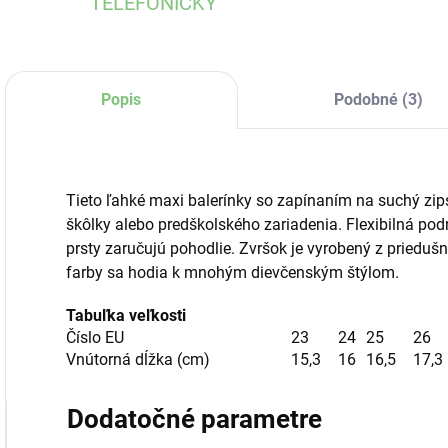
TELEFONICKY
Popis
Podobné (3)
Tieto ľahké maxi balerínky so zapínaním na suchý zi
škôlky alebo predškolského zariadenia.
Flexibilná po
prsty
zaručujú pohodlie. Zvršok je vyrobený z priedušn
farby sa hodia k mnohým dievčenským štýlom.
Tabuľka veľkosti
Číslo EU
23
24
25
26
Vnútorná dĺžka (cm)
15,3
16
16,5
17,3
Dodatočné parametre