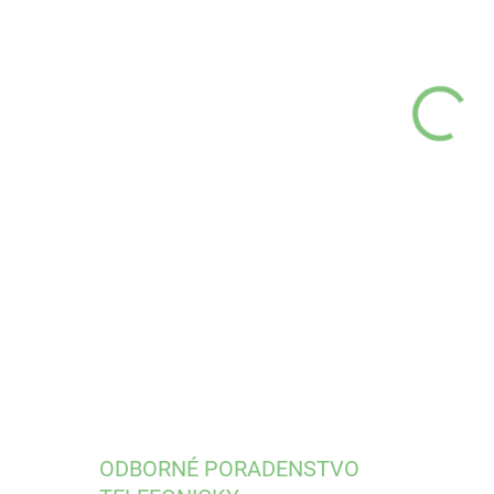
cena
VEĽ
MÔŽ
DETA
ODBORNÉ PORADENSTVO