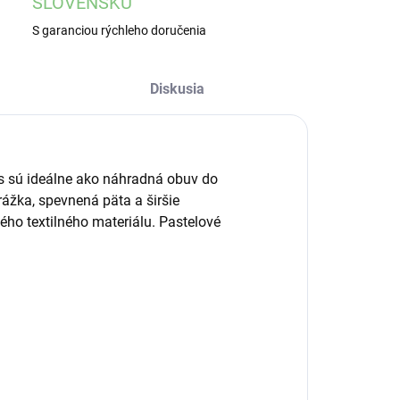
SLOVENSKU
S garanciou rýchleho doručenia
Diskusia
ps sú ideálne ako náhradná obuv do
drážka, spevnená päta
a
širšie
ého textilného materiálu. Pastelové