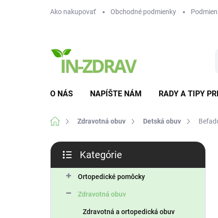
Prejsť
Ako nakupovať
Obchodné podmienky
Podmien
na
obsah
O NÁS
NAPÍŠTE NÁM
RADY A TIPY PR
Domov
Zdravotná obuv
Detská obuv
Befad
B
Kategórie
o
Preskočiť
č
kategórie
n
Ortopedické pomôcky
ý
Zdravotná obuv
p
a
Zdravotná a ortopedická obuv