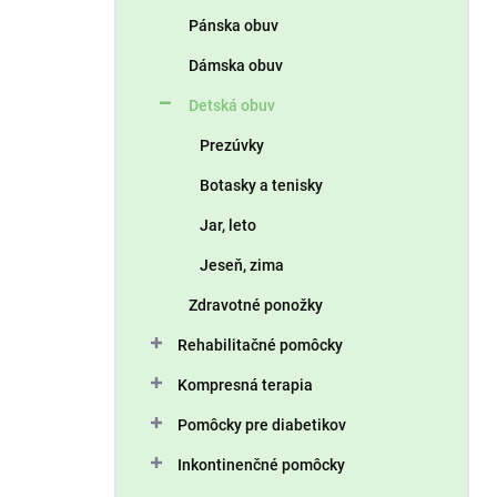
n
Pánska obuv
e
l
Dámska obuv
Detská obuv
Prezúvky
Botasky a tenisky
Jar, leto
Jeseň, zima
Zdravotné ponožky
Rehabilitačné pomôcky
Kompresná terapia
Pomôcky pre diabetikov
Inkontinenčné pomôcky