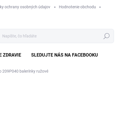
ky ochrany osobných údajov
Hodnotenie obchodu
Hľadať
E ZDRAVIE
SLEDUJTE NÁS NA FACEBOOKU
o 209P040 balerínky ružové
Neohodnotené
Podrobnosti hodnotenia
ZNAČKA
VÝPREDAJ
€1
Jedn
ZVO