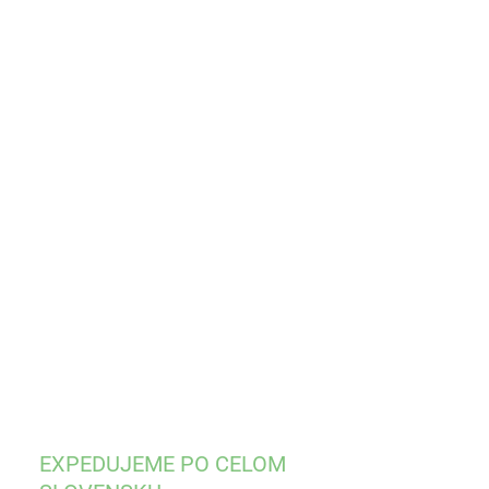
:
KOSŤ
EME DORUČIŤ DO:
ZVOĽTE VARIANT
−
+
Pridať do košíka
ILNÉ INFORMÁCIE
OPÝTAŤ SA
STRÁŽIŤ
EXPEDUJEME PO CELOM