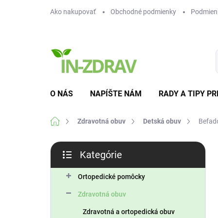
Prejsť
Ako nakupovať
Obchodné podmienky
Podmien
na
obsah
O NÁS
NAPÍŠTE NÁM
RADY A TIPY PR
Domov
Zdravotná obuv
Detská obuv
Befad
B
Kategórie
o
Preskočiť
č
kategórie
n
Ortopedické pomôcky
ý
Zdravotná obuv
p
a
Zdravotná a ortopedická obuv