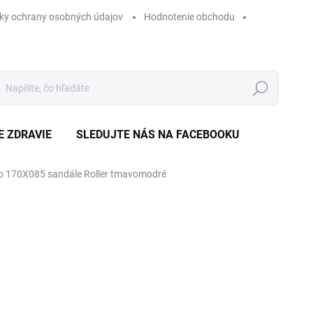
ky ochrany osobných údajov
Hodnotenie obchodu
Hľadať
E ZDRAVIE
SLEDUJTE NÁS NA FACEBOOKU
o 170X085 sandále Roller tmavomodré
Neohodnotené
Podrobnosti hodnotenia
ZNAČKA
VÝPREDAJ
€2
Jedn
ZVO