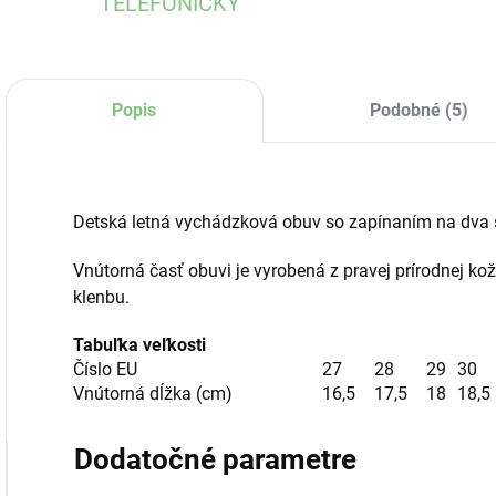
TELEFONICKY
Popis
Podobné (5)
Detská letná vychádzková obuv so zapínaním na dva 
Vnútorná časť obuvi je vyrobená z pravej prírodnej k
klenbu.
Tabuľka veľkosti
Číslo EU
27
28
29
30
Vnútorná dĺžka (cm)
16,5
17,5
18
18,5
Dodatočné parametre