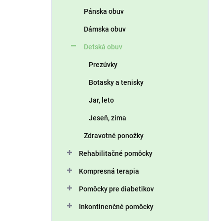
n
Pánska obuv
e
l
Dámska obuv
Detská obuv
Prezúvky
Botasky a tenisky
Jar, leto
Jeseň, zima
Zdravotné ponožky
Rehabilitačné pomôcky
Kompresná terapia
Pomôcky pre diabetikov
Inkontinenčné pomôcky