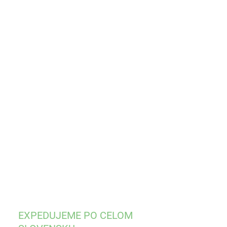
:
KOSŤ
−
+
Pridať do košíka
ILNÉ INFORMÁCIE
OPÝTAŤ SA
STRÁŽIŤ
EXPEDUJEME PO CELOM