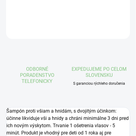
DETAILNÉ INFORMÁCIE
OPÝTAŤ SA
STRÁŽIŤ
ODBORNÉ
EXPEDUJEME PO CELOM
PORADENSTVO
SLOVENSKU
TELEFONICKY
S garanciou rýchleho doručenia
Šampón proti všiam a hnidám, s dvojitým účinkom:
účinne likviduje vši a hnidy a chráni minimálne 3 dni pred
ich novým výskytom. Trvanie 1 ošetrenia vlasov - 5
minút. Produkt je vhodný pre deti od 1 roka aj pre