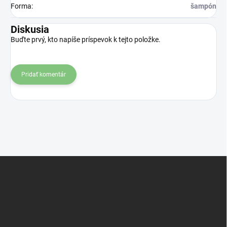
Forma
:
šampón
Diskusia
Buďte prvý, kto napíše príspevok k tejto položke.
Pridať komentár
Z
á
p
ä
t
i