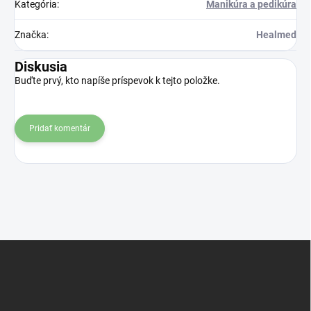
Kategória
:
Manikúra a pedikúra
Značka
:
Healmed
Diskusia
Buďte prvý, kto napíše príspevok k tejto položke.
Pridať komentár
Z
á
p
ä
t