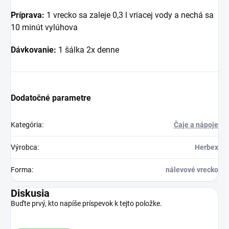
Príprava:
1 vrecko sa zaleje 0,3 l vriacej vody a nechá sa
10 minút vylúhova
Dávkovanie:
1 šálka 2x denne
Dodatočné parametre
Kategória
:
Čaje a nápoje
Výrobca
:
Herbex
Forma
:
nálevové vrecko
Diskusia
Buďte prvý, kto napíše príspevok k tejto položke.