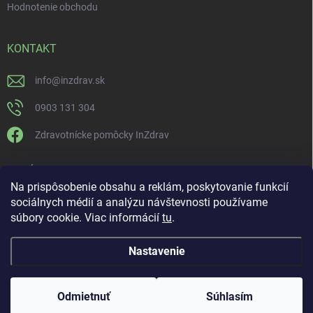
Hodnotenie obchodu
KONTAKT
info
@
inzdrav.sk
0903 131 304
Zdravotnícke pomôcky InZdrav
PRIJÍMAME ONLINE PLATBY
Na prispôsobenie obsahu a reklám, poskytovanie funkcií
sociálnych médií a analýzu návštevnosti používame
súbory cookie. Viac informácií
tu
.
Nastavenie
Copyright 2026
IN-ZDRAV
. Všetky práva vyhradené.
Upraviť nastavenie
cookies
ŠPECIALISTI NA ORTÉZY, KOMPRESNÚ TERAPIU A
Odmietnuť
Súhlasím
REHABILITÁCIU
Vytvoril Shoptet