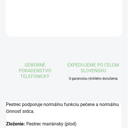
DETAILNÉ INFORMÁCIE
OPÝTAŤ SA
STRÁŽIŤ
ODBORNÉ
EXPEDUJEME PO CELOM
PORADENSTVO
SLOVENSKU
TELEFONICKY
S garanciou rýchleho doručenia
Pestrec podporuje normálnu funkciu pečene a normálnu
činnosť srdca.
Zloženie:
Pestrec mariánsky (plod)