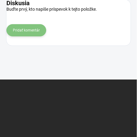
Diskusia
Buďte prvý, kto napíše príspevok k tejto položke.
Pridať komentár
Z
á
p
ä
t
i
e