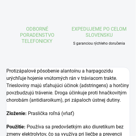
ODBORNÉ
EXPEDUJEME PO CELOM
PORADENSTVO
SLOVENSKU
TELEFONICKY
S garanciou rýchleho doručenia
Protizápalové pôsobenie alantoínu a harpagozidu
urýchľuje hojenie vnútorných rán v tráviacom trakte.
Triesloviny majú sťahujúci účinok (adstringens) a horčiny
povzbudzujú trávenie. Droga účinkuje proti hnačkovitým
chorobám (antidiaroikum), pri zápaloch ústnej dutiny.
Zloženie:
Praslička roľná (vňať)
Použitie:
Používa sa predovšetkým ako diuretikum bez
zmeny elektrolytov, čo sa využíva pri liečbe a prevencii