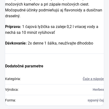
močových kameňov a pri zápale močových ciest.
Močopudné účinky podmieňujú aj flavonoidy a dusičnan
draselný.
Príprava:
1 čajová lyžička sa zaleje 0,2 l vriacej vody a
nechá sa 10 minút vylúhovať
Dávkovanie:
2x denne 1 šálka, neužívajte dlhodobo
Dodatočné parametre
Kategória
:
Čaje a nápoje
Výrobca
:
Herbex
Forma
:
sypaný čaj