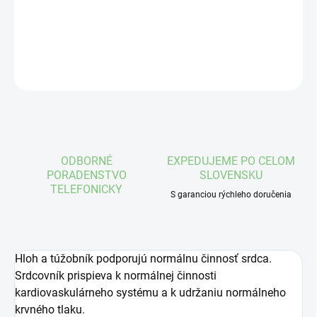
DETAILNÉ INFORMÁCIE
OPÝTAŤ SA
STRÁŽIŤ
ODBORNÉ
EXPEDUJEME PO CELOM
PORADENSTVO
SLOVENSKU
TELEFONICKY
S garanciou rýchleho doručenia
Hloh a túžobník podporujú normálnu činnosť srdca.
Srdcovník prispieva k normálnej činnosti
kardiovaskulárneho systému a k udržaniu normálneho
krvného tlaku.