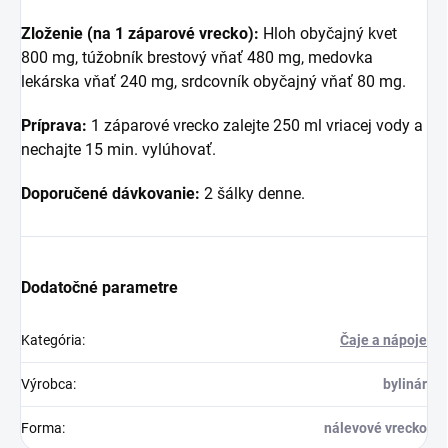
Zloženie (na 1 záparové vrecko):
Hloh obyčajný kvet
800 mg, túžobník brestový vňať 480 mg, medovka
lekárska vňať 240 mg, srdcovník obyčajný vňať 80 mg.
Príprava:
1 záparové vrecko zalejte 250 ml vriacej vody a
nechajte 15 min. vylúhovať.
Doporučené dávkovanie:
2 šálky denne.
Dodatočné parametre
Kategória
:
Čaje a nápoje
Výrobca
:
bylinár
Forma
:
nálevové vrecko