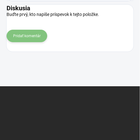
Diskusia
Buďte prvý, kto napíše príspevok k tejto položke.
Pridať komentár
Z
á
p
ä
t
i
e