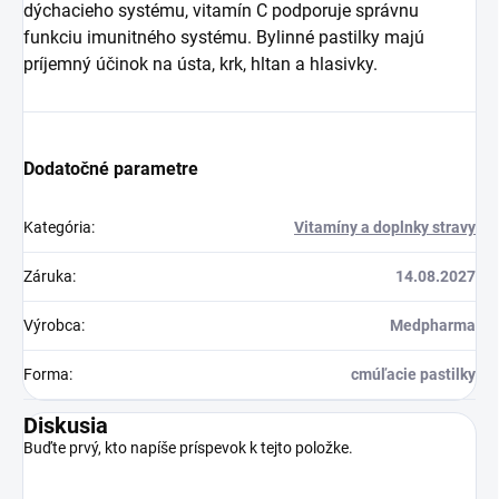
dýchacieho systému, vitamín C podporuje správnu
funkciu imunitného systému. Bylinné pastilky majú
príjemný účinok na ústa, krk, hltan a hlasivky.
Dodatočné parametre
Kategória
:
Vitamíny a doplnky stravy
Záruka
:
14.08.2027
Výrobca
:
Medpharma
Forma
:
cmúľacie pastilky
Diskusia
Buďte prvý, kto napíše príspevok k tejto položke.