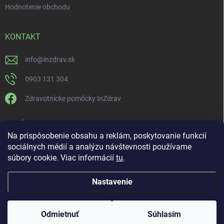
Hodnotenie obchodu
KONTAKT
info
@
inzdrav.sk
0903 131 304
Zdravotnícke pomôcky InZdrav
PRIJÍMAME ONLINE PLATBY
Na prispôsobenie obsahu a reklám, poskytovanie funkcií
sociálnych médií a analýzu návštevnosti používame
súbory cookie. Viac informácií
tu
.
Nastavenie
Copyright 2026
IN-ZDRAV
. Všetky práva vyhradené.
Upraviť nastavenie
cookies
ŠPECIALISTI NA ORTÉZY, KOMPRESNÚ TERAPIU A
Odmietnuť
Súhlasím
REHABILITÁCIU