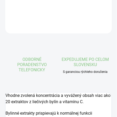
DETAILNÉ INFORMÁCIE
OPÝTAŤ SA
STRÁŽIŤ
ODBORNÉ
EXPEDUJEME PO CELOM
PORADENSTVO
SLOVENSKU
TELEFONICKY
S garanciou rýchleho doručenia
Vhodne zvolená koncentrácia a vyvážený obsah viac ako
20 extraktov z liečivých bylín a vitamínu C.
Bylinné extrakty prispievajú k normálnej funkcii