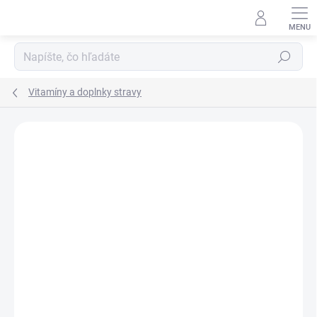
Prejsť
na
obsah
Hľadať
Vitamíny a doplnky stravy
Neohodnotené
Podrobnosti hodnotenia
ZNAČKA:
MEDPHARMA