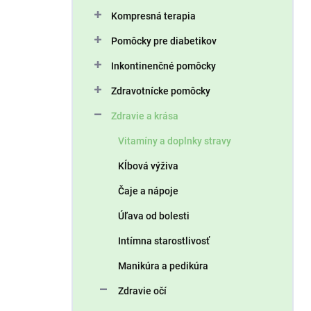
n
Kompresná terapia
e
l
Pomôcky pre diabetikov
Inkontinenčné pomôcky
Zdravotnícke pomôcky
Zdravie a krása
Vitamíny a doplnky stravy
Kĺbová výživa
Čaje a nápoje
Úľava od bolesti
Intímna starostlivosť
Manikúra a pedikúra
Zdravie očí