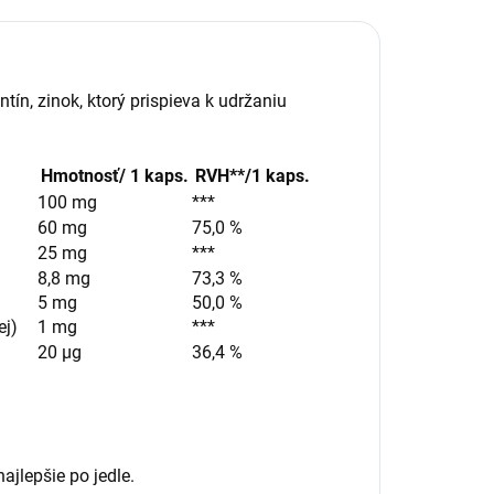
ín, zinok, ktorý prispieva k udržaniu
Hmotnosť/ 1 kaps.
RVH**/1 kaps.
100 mg
***
60 mg
75,0 %
25 mg
***
8,8 mg
73,3 %
5 mg
50,0 %
ej)
1 mg
***
20 µg
36,4 %
ajlepšie po jedle.