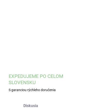
EME DORUČIŤ
8.2026
−
+
Pridať do košíka
ILNÉ INFORMÁCIE
OPÝTAŤ SA
STRÁŽIŤ
EXPEDUJEME PO CELOM
SLOVENSKU
S garanciou rýchleho doručenia
Diskusia