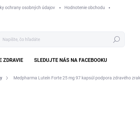
ky ochrany osobných údajov
Hodnotenie obchodu
Hľadať
E ZDRAVIE
SLEDUJTE NÁS NA FACEBOOKU
vy
Medpharma Luteín Forte 25 mg 97 kapsúl
podpora zdravého zra
Neohodnotené
Podrobnosti hodnotenia
ZNAČKA
€
Jedn
€0,1
cena
SK