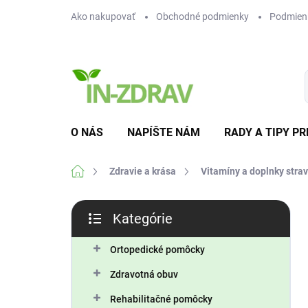
Prejsť
Ako nakupovať
Obchodné podmienky
Podmien
na
obsah
O NÁS
NAPÍŠTE NÁM
RADY A TIPY PR
Domov
Zdravie a krása
Vitamíny a doplnky stra
B
Kategórie
o
Preskočiť
č
kategórie
n
Ortopedické pomôcky
ý
Zdravotná obuv
p
a
Rehabilitačné pomôcky