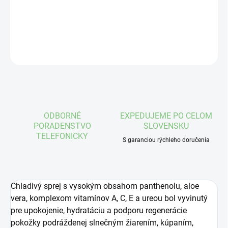
DETAILNÉ INFORMÁCIE
OPÝTAŤ SA
STRÁŽIŤ
ODBORNÉ
EXPEDUJEME PO CELOM
PORADENSTVO
SLOVENSKU
TELEFONICKY
S garanciou rýchleho doručenia
Chladivý sprej s vysokým obsahom panthenolu, aloe
vera, komplexom vitamínov A, C, E a ureou bol vyvinutý
pre upokojenie, hydratáciu a podporu regenerácie
pokožky podráždenej slnečným žiarením, kúpaním,