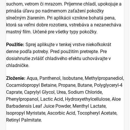
suchom, vetrom či mrazom. Príjemne chladí, upokojuje a
prináša úľavu po nadmernom zaťažení pokožky
slnečným žiarením. Pri aplikácii vznikne bohatá pena,
ktorá sa veľmi dobre rozotiera, vstrebáva a nezanecháva
mastný film. Určené pre všetky typy pokožky.
Použitie:
Sprej aplikujte v tenkej vrstve niekoľkokrát
denne podľa potreby. Pred použitím pretrepte. Pre
dosiahnutie zvlášť chladivého efektu uchovávajte v
chladničke.
Zloženie:
Aqua, Panthenol, Isobutane, Methylpropanediol,
Cocamidopropyl Betaine, Propane, Butane, Polyglyceryl-4
Caprate, Caprylyl Glycol, Urea, Sodium Chloride,
Phenylpropanol, Lactic Acid, Hydroxyethylcellulose, Aloe
Barbadensis Leaf Juice Powder, Menthyl Lactate,
Isopropyl Myristate, Ascorbic Acid, Tocopheryl Acetate,
Retinyl Palmitate.