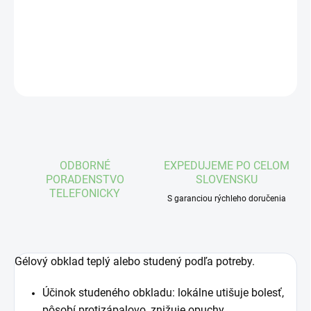
−
+
Pridať do košíka
DETAILNÉ INFORMÁCIE
OPÝTAŤ SA
STRÁŽIŤ
ODBORNÉ
EXPEDUJEME PO CELOM
PORADENSTVO
SLOVENSKU
TELEFONICKY
S garanciou rýchleho doručenia
Gélový obklad teplý alebo studený podľa potreby.
Účinok studeného obkladu: lokálne utišuje bolesť,
pôsobí protizápalovo, znižuje opuchy.