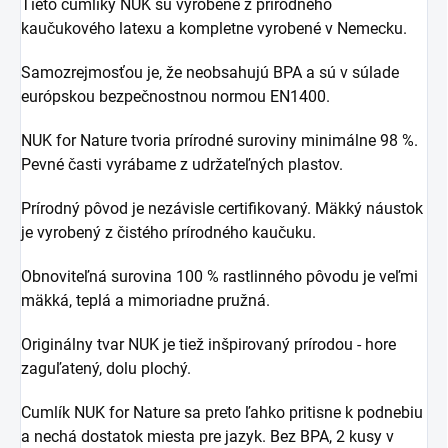
Tieto cumlíky NUK sú vyrobené z prírodného
kaučukového latexu a kompletne vyrobené v Nemecku.
Samozrejmosťou je, že neobsahujú BPA a sú v súlade
európskou bezpečnostnou normou EN1400.
NUK for Nature tvoria prírodné suroviny minimálne 98 %.
Pevné časti vyrábame z udržateľných plastov.
Prírodný pôvod je nezávisle certifikovaný. Mäkký náustok
je vyrobený z čistého prírodného kaučuku.
Obnoviteľná surovina 100 % rastlinného pôvodu je veľmi
mäkká, teplá a mimoriadne pružná.
Originálny tvar NUK je tiež inšpirovaný prírodou - hore
zaguľatený, dolu plochý.
Cumlík NUK for Nature sa preto ľahko pritisne k podnebiu
a nechá dostatok miesta pre jazyk. Bez BPA, 2 kusy v