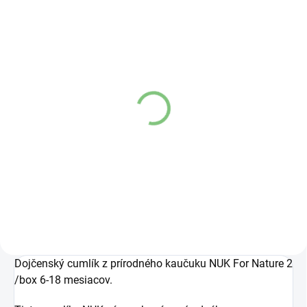
SKLADOM
(1 KS)
NUK retiazka na cumlík
ružová
€5,90
Do košíka
Dojčenský cumlík z prírodného kaučuku NUK For Nature 2
/box 6-18 mesiacov.