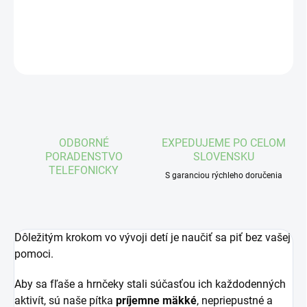
DETAILNÉ INFORMÁCIE
OPÝTAŤ SA
STRÁŽIŤ
ODBORNÉ
EXPEDUJEME PO CELOM
PORADENSTVO
SLOVENSKU
TELEFONICKY
S garanciou rýchleho doručenia
Dôležitým krokom vo vývoji detí je naučiť sa piť bez vašej
pomoci.
Aby sa fľaše a hrnčeky stali súčasťou ich každodenných
aktivít, sú naše pítka
príjemne mäkké
, nepriepustné a