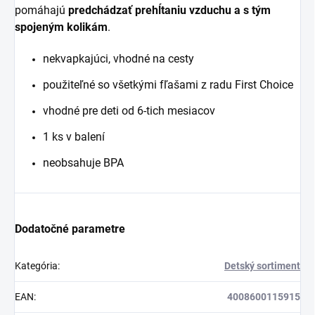
pomáhajú
predchádzať prehĺtaniu vzduchu a s tým
spojeným kolikám
.
nekvapkajúci, vhodné na cesty
použiteľné so všetkými fľašami z radu First Choice
vhodné pre deti od 6-tich mesiacov
1 ks v balení
neobsahuje BPA
Dodatočné parametre
Kategória
:
Detský sortiment
EAN
:
4008600115915