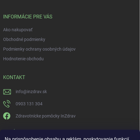
INFORMÁCIE PRE VÁS
Ako nakupovať
Obchodné podmienky
Podmienky ochrany osobných údajov
Hodnotenie obchodu
KONTAKT
info
@
inzdrav.sk
0903 131 304
Zdravotnícke pomôcky InZdrav
PRIJÍMAME ONLINE PLATBY
Na prispôsobenie obsahu a reklám, poskytovanie funkcií