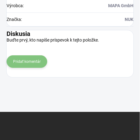
Výrobca
:
MAPA GmbH
Značka
:
NUK
Diskusia
Buďte prvý, kto napíše príspevok k tejto položke.
Pridať komentár
Z
á
p
ä