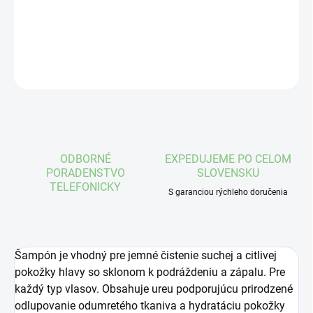
DETAILNÉ INFORMÁCIE
OPÝTAŤ SA
STRÁŽIŤ
ODBORNÉ
EXPEDUJEME PO CELOM
PORADENSTVO
SLOVENSKU
TELEFONICKY
S garanciou rýchleho doručenia
Šampón je vhodný pre jemné čistenie suchej a citlivej
pokožky hlavy so sklonom k podráždeniu a zápalu. Pre
každý typ vlasov. Obsahuje ureu podporujúcu prirodzené
odlupovanie odumretého tkaniva a hydratáciu pokožky