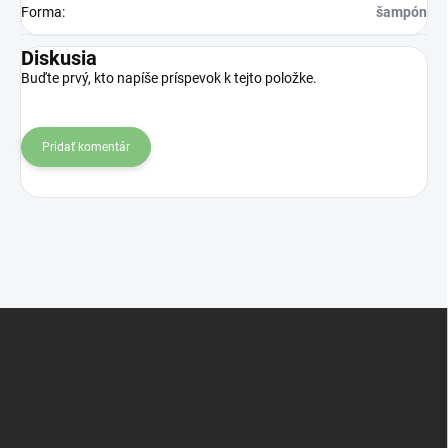
Forma
:
šampón
Diskusia
Buďte prvý, kto napíše príspevok k tejto položke.
Pridať komentár
Z
á
p
ä
t
i