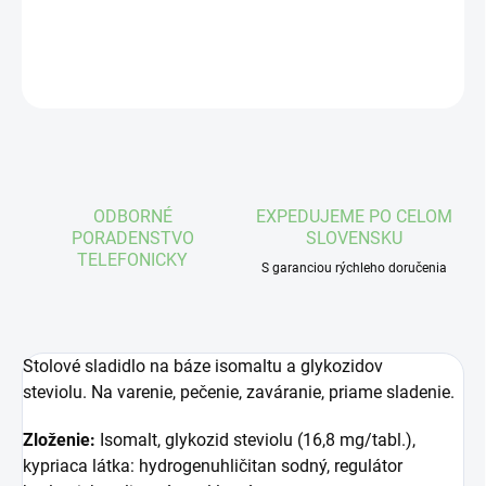
DETAILNÉ INFORMÁCIE
OPÝTAŤ SA
STRÁŽIŤ
ODBORNÉ
EXPEDUJEME PO CELOM
PORADENSTVO
SLOVENSKU
TELEFONICKY
S garanciou rýchleho doručenia
Stolové sladidlo na báze isomaltu a glykozidov
steviolu. Na varenie, pečenie, zaváranie, priame sladenie.
Zloženie:
Isomalt, glykozid steviolu (16,8 mg/tabl.),
kypriaca látka: hydrogenuhličitan sodný, regulátor