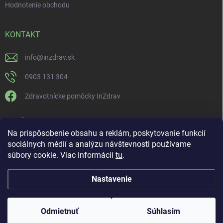
Hodnotenie obchodu
KONTAKT
info
@
inzdrav.sk
0903 131 304
Zdravotnícke pomôcky InZdrav
PRIJÍMAME ONLINE PLATBY
Na prispôsobenie obsahu a reklám, poskytovanie funkcií
sociálnych médií a analýzu návštevnosti používame
súbory cookie. Viac informácií
tu
.
Nastavenie
Copyright 2026
IN-ZDRAV
. Všetky práva vyhradené.
Upraviť nastavenie
cookies
ŠPECIALISTI NA ORTÉZY, KOMPRESNÚ TERAPIU A
Odmietnuť
Súhlasím
REHABILITÁCIU
Vytvoril Shoptet