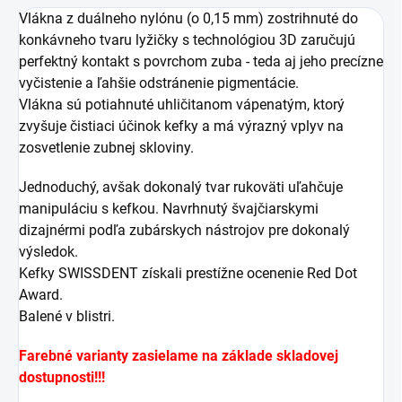
Vlákna z duálneho nylónu (o 0,15 mm) zostrihnuté do
konkávneho tvaru lyžičky s technológiou 3D zaručujú
perfektný kontakt s povrchom zuba - teda aj jeho precízne
vyčistenie a ľahšie odstránenie pigmentácie.
Vlákna sú potiahnuté uhličitanom vápenatým, ktorý
zvyšuje čistiaci účinok kefky a má výrazný vplyv na
zosvetlenie zubnej skloviny.
Jednoduchý, avšak dokonalý tvar rukoväti uľahčuje
manipuláciu s kefkou. Navrhnutý švajčiarskymi
dizajnérmi podľa zubárskych nástrojov pre dokonalý
výsledok.
Kefky SWISSDENT získali prestížne ocenenie Red Dot
Award.
Balené v blistri.
Farebné varianty zasielame na základe skladovej
dostupnosti!!!