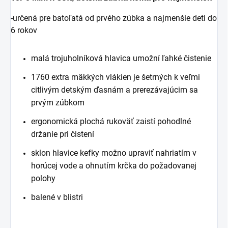
-určená pre batoľatá od prvého zúbka a najmenšie deti do
6 rokov
malá trojuholníková hlavica umožní ľahké čistenie
1760 extra mäkkých vlákien je šetrných k veľmi
citlivým detským ďasnám a prerezávajúcim sa
prvým zúbkom
ergonomická plochá rukoväť zaistí pohodlné
držanie pri čistení
sklon hlavice kefky možno upraviť nahriatím v
horúcej vode a ohnutím krčka do požadovanej
polohy
balené v blistri