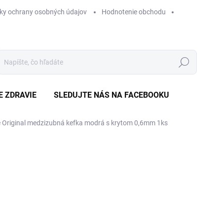
ky ochrany osobných údajov
Hodnotenie obchodu
Hľadať
E ZDRAVIE
SLEDUJTE NÁS NA FACEBOOKU
 Original medzizubná kefka modrá s krytom 0,6mm 1ks
Neohodnotené
Podrobnosti hodnotenia
ZNAČKA
€
Jedn
SK
cena
MÔŽ