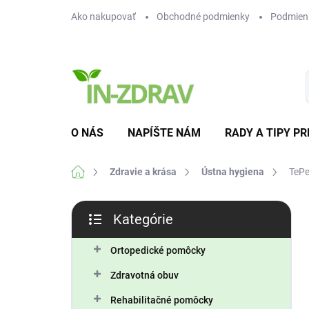
Prejsť
Ako nakupovať
Obchodné podmienky
Podmien
na
obsah
O NÁS
NAPÍŠTE NÁM
RADY A TIPY PR
Domov
Zdravie a krása
Ústna hygiena
TePe
B
Kategórie
o
Preskočiť
č
kategórie
n
Ortopedické pomôcky
ý
Zdravotná obuv
p
a
Rehabilitačné pomôcky