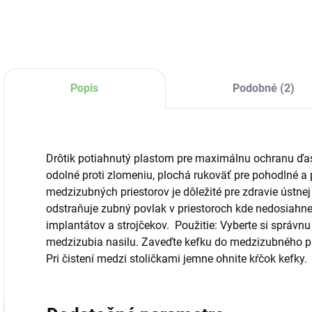
Popis
Podobné (2)
Drôtik potiahnutý plastom pre maximálnu ochranu ďas
odolné proti zlomeniu, plochá rukoväť pre pohodlné a p
medzizubných priestorov je dôležité pre zdravie ústne
odstraňuje zubný povlak v priestoroch kde nedosiahne
implantátov a strojčekov. Použitie: Vyberte si správn
medzizubia nasilu. Zaveďte kefku do medzizubného pr
Pri čistení medzi stoličkami jemne ohnite kŕčok kefky.