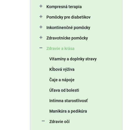
n
Kompresná terapia
e
l
Pomôcky pre diabetikov
Inkontinenčné pomôcky
Zdravotnícke pomôcky
Zdravie a krása
Vitamíny a doplnky stravy
Kĺbová výživa
Čaje a nápoje
Úľava od bolesti
Intímna starostlivosť
Manikúra a pedikúra
Zdravie očí