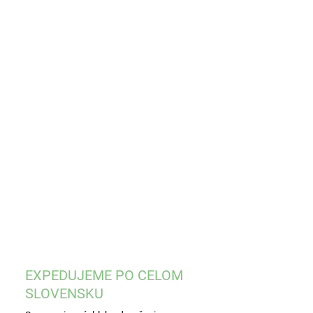
8.2026
−
+
Pridať do košíka
ILNÉ INFORMÁCIE
OPÝTAŤ SA
STRÁŽIŤ
EXPEDUJEME PO CELOM
SLOVENSKU