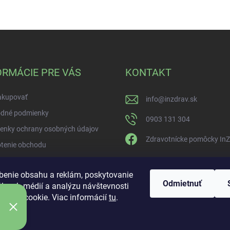
ORMÁCIE PRE VÁS
KONTAKT
akupovať
info
@
inzdrav.sk
dné podmienky
0903 131 304
enky ochrany osobných údajov
Zdravotnícke pomôcky In
tenie obchodu
benie obsahu a reklám, poskytovanie
Odmietnuť
álnych médií a analýzu návštevnosti
úbory cookie. Viac informácií
tu
.
ie
aviť nastavenie cookies