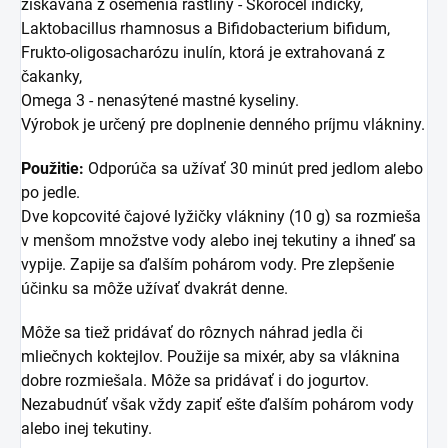
získavaná z osemenia rastliny - Skorocel indický,
Laktobacillus rhamnosus a Bifidobacterium bifidum,
Frukto-oligosacharózu inulín, ktorá je extrahovaná z
čakanky,
Omega 3 - nenasýtené mastné kyseliny.
Výrobok je určený pre doplnenie denného príjmu vlákniny.
Použitie:
Odporúča sa užívať 30 minút pred jedlom alebo
po jedle.
Dve kopcovité čajové lyžičky vlákniny (10 g) sa rozmieša
v menšom množstve vody alebo inej tekutiny a ihneď sa
vypije. Zapije sa ďalším pohárom vody. Pre zlepšenie
účinku sa môže užívať dvakrát denne.
Môže sa tiež pridávať do rôznych náhrad jedla či
mliečnych koktejlov. Použije sa mixér, aby sa vláknina
dobre rozmiešala. Môže sa pridávať i do jogurtov.
Nezabudnúť však vždy zapiť ešte ďalším pohárom vody
alebo inej tekutiny.