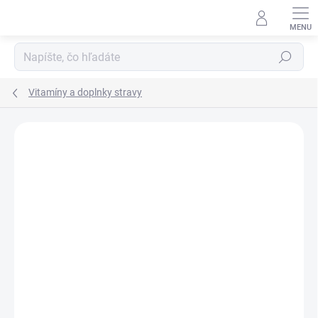
Prejsť
na
obsah
Hľadať
Vitamíny a doplnky stravy
Neohodnotené
Podrobnosti hodnotenia
ZNAČKA:
ASP