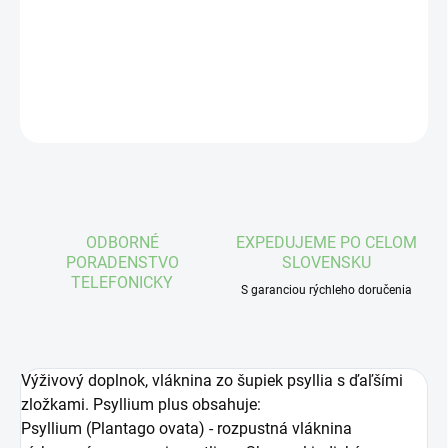
s laktobacilami a bifidobaktériami
DETAILNÉ INFORMÁCIE
OPÝTAŤ SA
STRÁŽIŤ
ODBORNÉ
EXPEDUJEME PO CELOM
PORADENSTVO
SLOVENSKU
TELEFONICKY
S garanciou rýchleho doručenia
Výživový doplnok, vláknina zo šupiek psyllia s ďaľšími
zložkami. Psyllium plus obsahuje:
Psyllium (Plantago ovata) - rozpustná vláknina