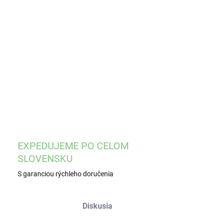
8.2026
−
+
Pridať do košíka
ILNÉ INFORMÁCIE
OPÝTAŤ SA
STRÁŽIŤ
EXPEDUJEME PO CELOM
SLOVENSKU
S garanciou rýchleho doručenia
Diskusia