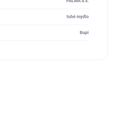
PALMA a.s.
tuhé mydlo
Bupi