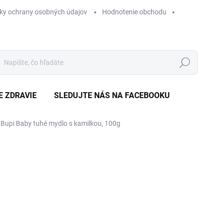
ky ochrany osobných údajov
Hodnotenie obchodu
Hľadať
E ZDRAVIE
SLEDUJTE NÁS NA FACEBOOKU
Bupi Baby tuhé mydlo s kamilkou, 100g
Neohodnotené
Podrobnosti hodnotenia
ZNAČKA
€
Jedn
NA
cena
MÔŽ