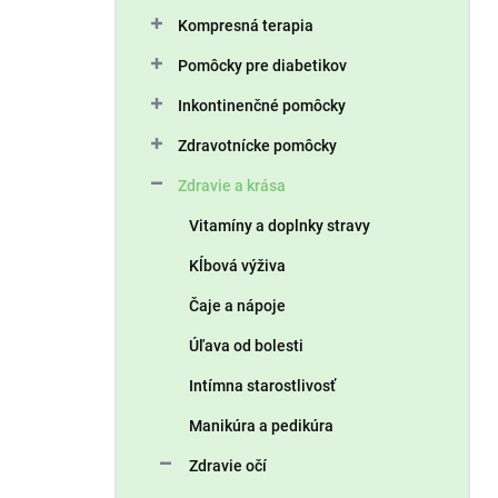
n
Kompresná terapia
e
l
Pomôcky pre diabetikov
Inkontinenčné pomôcky
Zdravotnícke pomôcky
Zdravie a krása
Vitamíny a doplnky stravy
Kĺbová výživa
Čaje a nápoje
Úľava od bolesti
Intímna starostlivosť
Manikúra a pedikúra
Zdravie očí