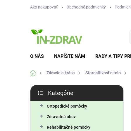
Prejsť
Ako nakupovať
Obchodné podmienky
Podmien
na
obsah
O NÁS
NAPÍŠTE NÁM
RADY A TIPY PR
Domov
Zdravie a krása
Starostlivosť o telo
B
Kategórie
o
Preskočiť
č
kategórie
n
Ortopedické pomôcky
ý
Zdravotná obuv
p
a
Rehabilitačné pomôcky