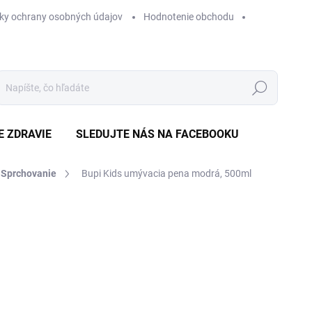
ky ochrany osobných údajov
Hodnotenie obchodu
Hľadať
E ZDRAVIE
SLEDUJTE NÁS NA FACEBOOKU
Sprchovanie
Bupi Kids umývacia pena modrá, 500ml
Neohodnotené
Podrobnosti hodnotenia
ZNAČKA
€
Jedn
€1,0
cena
SK