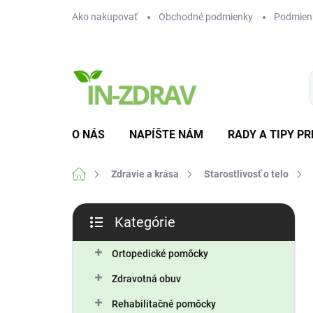
Prejsť
Ako nakupovať
Obchodné podmienky
Podmien
na
obsah
O NÁS
NAPÍŠTE NÁM
RADY A TIPY PR
Domov
Zdravie a krása
Starostlivosť o telo
B
Kategórie
o
Preskočiť
č
kategórie
n
Ortopedické pomôcky
ý
Zdravotná obuv
p
a
Rehabilitačné pomôcky