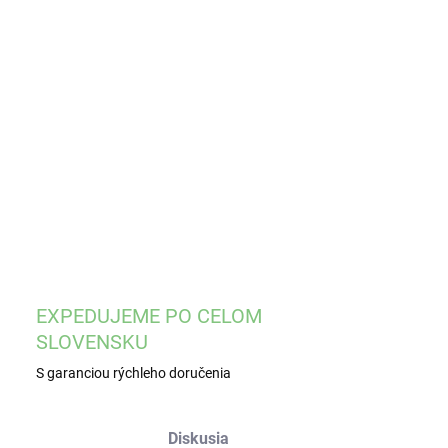
EME DORUČIŤ
8.2026
−
+
Pridať do košíka
ILNÉ INFORMÁCIE
OPÝTAŤ SA
STRÁŽIŤ
EXPEDUJEME PO CELOM
SLOVENSKU
S garanciou rýchleho doručenia
Diskusia