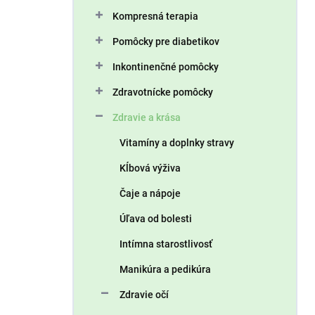
n
Kompresná terapia
e
l
Pomôcky pre diabetikov
Inkontinenčné pomôcky
Zdravotnícke pomôcky
Zdravie a krása
Vitamíny a doplnky stravy
Kĺbová výživa
Čaje a nápoje
Úľava od bolesti
Intímna starostlivosť
Manikúra a pedikúra
Zdravie očí