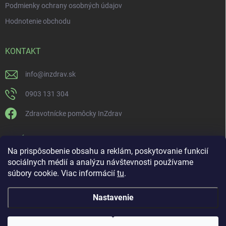
Podmienky ochrany osobných údajov
Hodnotenie obchodu
KONTAKT
info
@
inzdrav.sk
0903 131 304
Zdravotnícke pomôcky InZdrav
PRIJÍMAME ONLINE PLATBY
Na prispôsobenie obsahu a reklám, poskytovanie funkcií
sociálnych médií a analýzu návštevnosti používame
súbory cookie. Viac informácií
tu
.
Nastavenie
Copyright 2026
IN-ZDRAV
. Všetky práva vyhradené.
Upraviť nastavenie