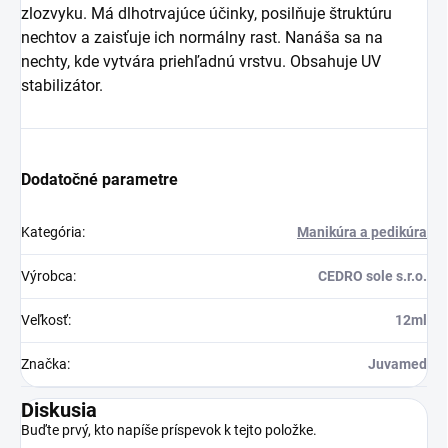
zlozvyku. Má dlhotrvajúce účinky, posilňuje štruktúru
nechtov a zaisťuje ich normálny rast. Nanáša sa na
nechty, kde vytvára priehľadnú vrstvu. Obsahuje UV
stabilizátor.
Dodatočné parametre
Kategória
:
Manikúra a pedikúra
Výrobca
:
CEDRO sole s.r.o.
Veľkosť
:
12ml
Značka
:
Juvamed
Diskusia
Buďte prvý, kto napíše príspevok k tejto položke.