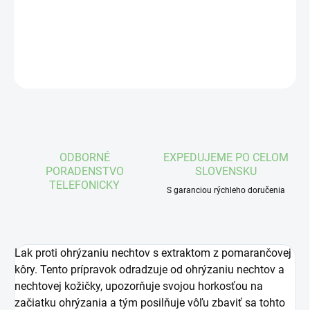
DETAILNÉ INFORMÁCIE
OPÝTAŤ SA
STRÁŽIŤ
ODBORNÉ
EXPEDUJEME PO CELOM
PORADENSTVO
SLOVENSKU
TELEFONICKY
S garanciou rýchleho doručenia
Lak proti ohrýzaniu nechtov s extraktom z pomarančovej
kôry. Tento prípravok odradzuje od ohrýzaniu nechtov a
nechtovej kožičky, upozorňuje svojou horkosťou na
začiatku ohrýzania a tým posilňuje vôľu zbaviť sa tohto