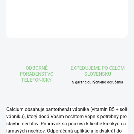
DETAILNÉ INFORMÁCIE
OPÝTAŤ SA
STRÁŽIŤ
ODBORNÉ
EXPEDUJEME PO CELOM
PORADENSTVO
SLOVENSKU
TELEFONICKY
S garanciou rýchleho doručenia
Calcium obsahuje pantothenát vápnika (vitamín B5 + soli
vápniku), ktorý dodá Vašim nechtom vápnik potrebný pre
stavbu nechtov. Prípravok sa používa k liečbe krehkých a
lámavých nechtov. Odporúčaná aplikácia je dvakrát do