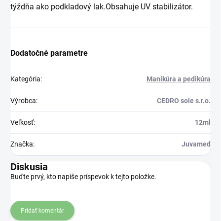
týždňa ako podkladový lak.Obsahuje UV stabilizátor.
Dodatočné parametre
Kategória
:
Manikúra a pedikúra
Výrobca
:
CEDRO sole s.r.o.
Veľkosť
:
12ml
Značka
:
Juvamed
Diskusia
Buďte prvý, kto napíše príspevok k tejto položke.
Pridať komentár