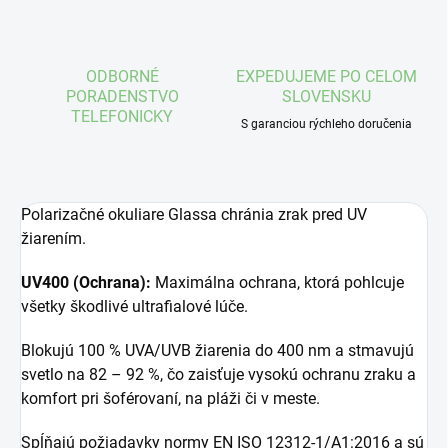
ODBORNÉ
EXPEDUJEME PO CELOM
PORADENSTVO
SLOVENSKU
TELEFONICKY
S garanciou rýchleho doručenia
Polarizačné okuliare Glassa chránia zrak pred UV
žiarením.
UV400 (Ochrana):
Maximálna ochrana, ktorá pohlcuje
všetky škodlivé ultrafialové lúče.
Blokujú 100 % UVA/UVB žiarenia do 400 nm a stmavujú
svetlo na 82 – 92 %, čo zaisťuje vysokú ochranu zraku a
komfort pri šoférovaní, na pláži či v meste.
Spĺňajú požiadavky normy EN ISO 12312-1/A1:2016 a sú