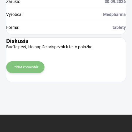
Záruka
:
30.09.2026
Výrobca
:
Medpharma
Forma
:
tablety
Diskusia
Buďte prvý, kto napíše príspevok k tejto položke.
Pridať komentár
Z
á
p