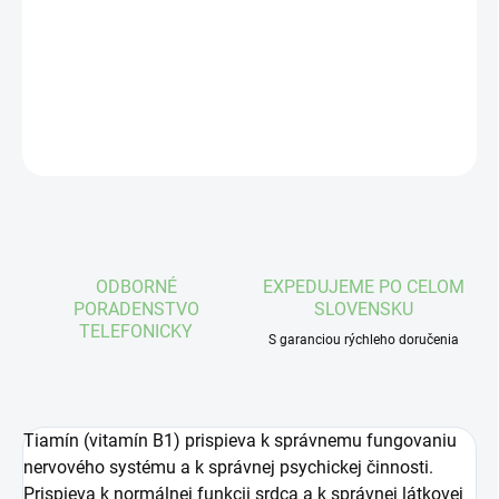
−
+
Pridať do košíka
DETAILNÉ INFORMÁCIE
OPÝTAŤ SA
STRÁŽIŤ
ODBORNÉ
EXPEDUJEME PO CELOM
PORADENSTVO
SLOVENSKU
TELEFONICKY
S garanciou rýchleho doručenia
Tiamín (vitamín B1) prispieva k správnemu fungovaniu
nervového systému a k správnej psychickej činnosti.
Prispieva k normálnej funkcii srdca a k správnej látkovej