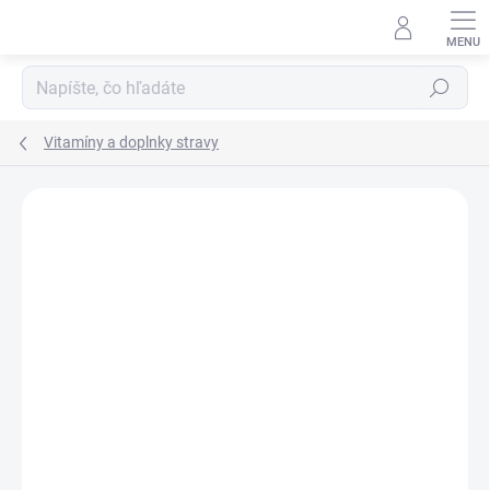
Prejsť
na
obsah
Hľadať
Vitamíny a doplnky stravy
Neohodnotené
Podrobnosti hodnotenia
ZNAČKA:
MEDPHARMA