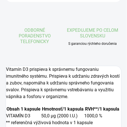
ODBORNÉ
EXPEDUJEME PO CELOM
PORADENSTVO
SLOVENSKU
TELEFONICKY
S garanciou rýchleho doručenia
Vitamín D3 prispieva k správnemu fungovaniu
imunitného systému. Prispieva k udržaniu zdravých kostí
a zubov, napomáha k udržaniu správneho fungovania
svalov. Prispieva k správnemu vstrebávaniu a využitiu
vápnika a fosforu v organizme.
Obsah 1 kapsule
Hmotnosť/1 kapsula
RVH**/1 kapsula
VITAMÍN D3
50,0 µg (2000 I.U.)
1000,0 %
** referenčná výživová hodnota v 1 kapsule