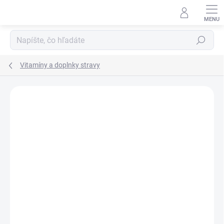
Prejsť
na
obsah
Hľadať
Vitamíny a doplnky stravy
Neohodnotené
Podrobnosti hodnotenia
ZNAČKA:
MEDPHARMA